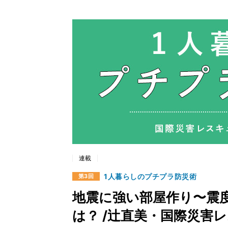
連載
1人暮らしのプチプラ防災術
第3回
地震に強い部屋作り〜震
は？ /辻直美・国際災害