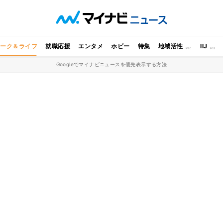
ワーク＆ライフ
就職応援
エンタメ
ホビー
特集
地域活性
IIJ
Googleでマイナビニュースを優先表示する方法