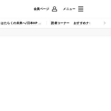
会員ページ
メニュー
はたらくの未来へ/日本HP
読者コーナー
おすすめナビ
マイナビB