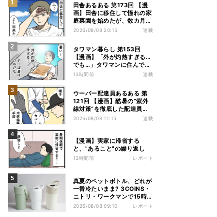
田舎あるある 第173回 【漫
画】田舎に移住して憧れの家
庭菜園を始めたが、数カ月後
の光景に絶句
2026/08/08 20:15
連載
タワマン暮らし 第153回
【漫画】「外が灼熱すぎる…
でも…」タワマンに住んで分
かった夏のメリット
13時間前
連載
ウーバー配達員あるある 第
121回 【漫画】酷暑の“紫外
線対策”を徹底した配達員
が、数カ月後に絶句した理由
2026/08/08 11:15
連載
【漫画】実家に帰省する
と、"あること"の繰り返し
13時間前
レポート
真夏のペットボトル、どれが
一番冷たいまま? 3COINS・
ニトリ・ワークマンで15時間
検証してみた
2026/08/08 09:10
レポート