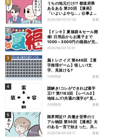
うちの地元だけ!? 都道府県
あるある 第20回 【漫画】
「いよいよやな…」仕事より
優先は当然!? 兵庫県民の“祭
2026/08/05 07:00
連載
り愛”が熱すぎた
【ドンキ】夏福袋＆セール開
催! 日用品からお菓子まで
1000～3000円の福袋が充
実、家電やアパレルなど人気
2026/08/04 15:51
商品も特価
脳トレクイズ 第646回 【漢
字推理ゲーム】怪しい1文
字、見抜ける?
24時間前
連載
謎解き!コレができれば漢字
王!? 第1163回 【レベル2】
地味ムズ!共通の漢字が“見え
てこない”…
23時間前
連載
限界間近!? 共働き世帯のリ
アル物語 第56回 【漫画】夫
のある一言で始まった、共働
き夫婦の言い合い。妻も思わ
2026/08/05 08:17
連載
ず…