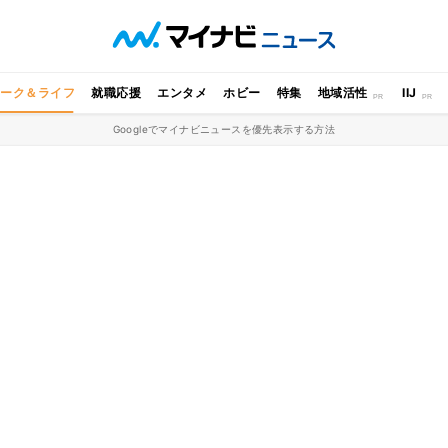
ワーク＆ライフ
就職応援
エンタメ
ホビー
特集
地域活性
IIJ
Googleでマイナビニュースを優先表示する方法