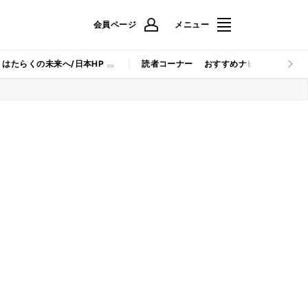
会員ページ
メニュー
はたらくの未来へ/日本HP
読者コーナー
おすすめナビ
マイナビB