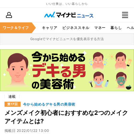
いい仕事は、いい暮らしから
ワーク＆ライフ
キャリア
ビジネススキル
マネー
暮らし
ヘ
Googleでマイナビニュースを優先表示する方法
連載
今から始めるデキる男の美容術
第17回
メンズメイク初心者におすすめな2つのメイク
アイテムとは?
掲載日
2022/01/22 13:00