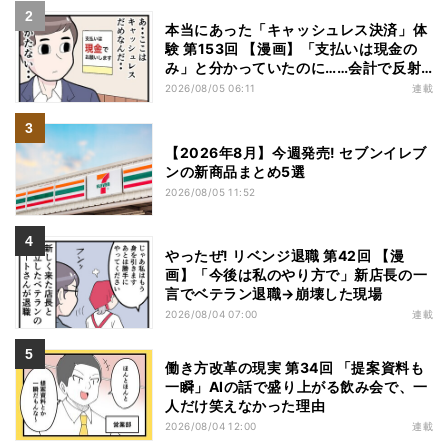
本当にあった「キャッシュレス決済」体
験 第153回 【漫画】「支払いは現金の
み」と分かっていたのに……会計で反射
的に出してしまったものは
2026/08/05 06:11
連載
【2026年8月】今週発売! セブンイレブ
ンの新商品まとめ5選
2026/08/05 11:52
やったぜ! リベンジ退職 第42回 【漫
画】「今後は私のやり方で」新店長の一
言でベテラン退職→崩壊した現場
2026/08/04 07:00
連載
働き方改革の現実 第34回 「提案資料も
一瞬」AIの話で盛り上がる飲み会で、一
人だけ笑えなかった理由
2026/08/04 12:00
連載