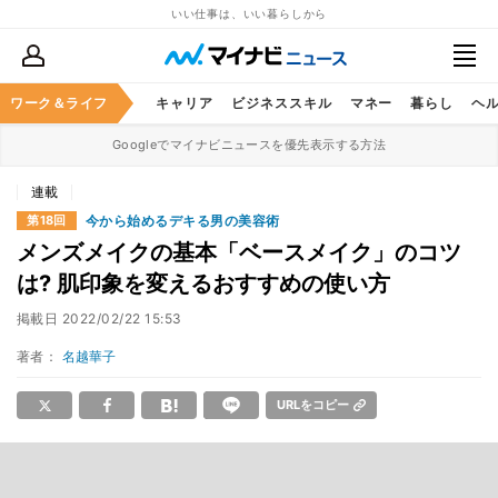
いい仕事は、いい暮らしから
ワーク＆ライフ
キャリア
ビジネススキル
マネー
暮らし
ヘ
Googleでマイナビニュースを優先表示する方法
連載
今から始めるデキる男の美容術
第18回
メンズメイクの基本「ベースメイク」のコツ
は? 肌印象を変えるおすすめの使い方
掲載日
2022/02/22 15:53
著者：
名越華子
URLをコピー