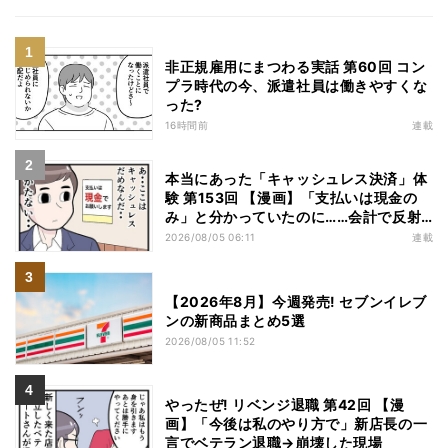
非正規雇用にまつわる実話 第60回 コン
プラ時代の今、派遣社員は働きやすくな
った?
16時間前
連載
本当にあった「キャッシュレス決済」体
験 第153回 【漫画】「支払いは現金の
み」と分かっていたのに……会計で反射
的に出してしまったものは
2026/08/05 06:11
連載
【2026年8月】今週発売! セブンイレブ
ンの新商品まとめ5選
2026/08/05 11:52
やったぜ! リベンジ退職 第42回 【漫
画】「今後は私のやり方で」新店長の一
言でベテラン退職→崩壊した現場