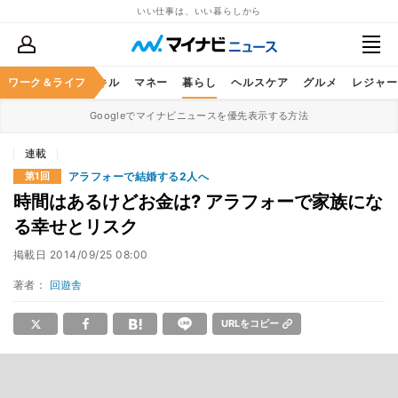
いい仕事は、いい暮らしから
ャリア
ワーク＆ライフ
ビジネススキル
マネー
暮らし
ヘルスケア
グルメ
レジャー
Googleでマイナビニュースを優先表示する方法
連載
アラフォーで結婚する2人へ
第1回
時間はあるけどお金は? アラフォーで家族にな
る幸せとリスク
掲載日
2014/09/25 08:00
著者：
回遊舎
URLをコピー