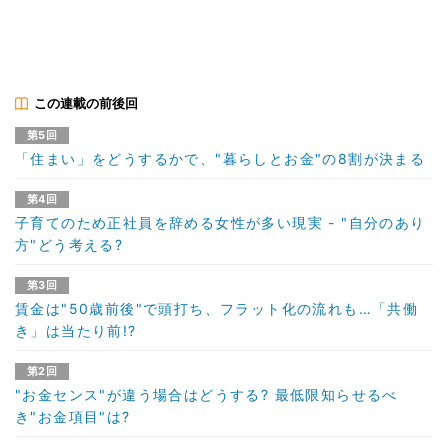
この連載の前後回
第5回
「住まい」をどうするかで、"暮らしとお金"の8割が決まる
第4回
子育てのため正社員を辞める女性が多い現実 - "自分のあり
方"どう考える?
第3回
賃金は"50歳前後"で頭打ち、フラット化の流れも…「共働
き」は当たり前!?
第2回
"お金センス"が違う場合はどうする? 最低限知らせるべ
き"お金項目"は?