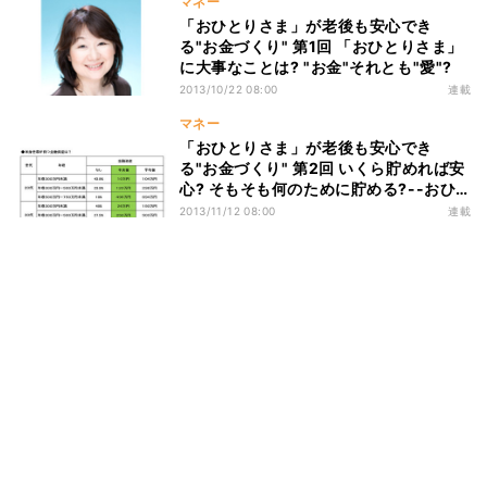
マネー
「おひとりさま」が老後も安心でき
る"お金づくり" 第1回 「おひとりさま」
に大事なことは? "お金"それとも"愛"?
2013/10/22 08:00
連載
マネー
「おひとりさま」が老後も安心でき
る"お金づくり" 第2回 いくら貯めれば安
心? そもそも何のために貯める?--おひ
とりさまの貯蓄目標
2013/11/12 08:00
連載