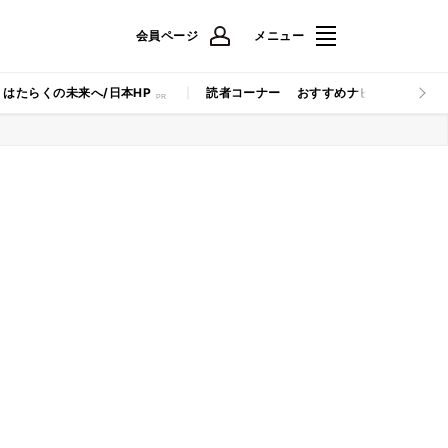
会員ページ
メニュー
はたらくの未来へ/日本HP
読者コーナー
おすすめナビ
マイナビB