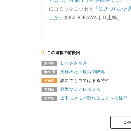
と思ったら 親子で発達障害でした」
にコミックエッセイ
「生きづらいと
した」
をKADOKAWAより上梓。
この連載の前後回
甘いささやき
第21回
見極めたい疲労の限界
第20回
誰にでも当てはまる特性
第19回
頻繁なケアレスミス
第18回
上手にメモが取れることへの疑問
第17回
こ