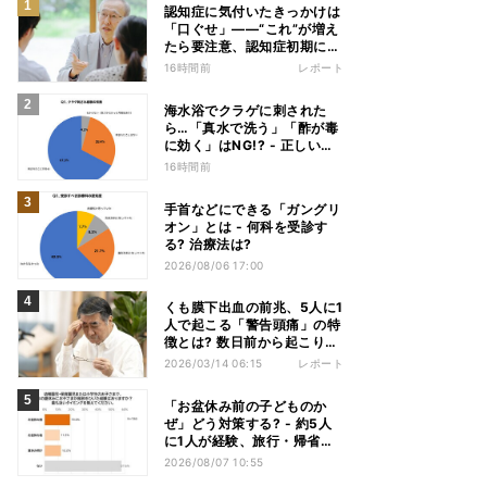
認知症に気付いたきっかけは
「口ぐせ」――“これ”が増え
たら要注意、認知症初期に見
られる「会話の特徴」とは
16時間前
レポート
海水浴でクラゲに刺された
ら…「真水で洗う」「酢が毒
に効く」はNG!? - 正しい応
急処置を医師が解説
16時間前
手首などにできる「ガングリ
オン」とは - 何科を受診す
る? 治療法は?
2026/08/06 17:00
くも膜下出血の前兆、5人に1
人で起こる「警告頭痛」の特
徴とは? 数日前から起こりう
る、5つの「発症前のサイ
2026/03/14 06:15
レポート
ン」
「お盆休み前の子どものか
ぜ」どう対策する? - 約5人
に1人が経験、旅行・帰省へ
の影響も
2026/08/07 10:55