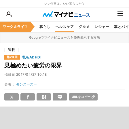
いい仕事は、いい暮らしから
ジネススキル
ワーク＆ライフ
マネー
暮らし
ヘルスケア
グルメ
レジャー
車とバイ
Googleでマイナビニュースを優先表示する方法
連載
私もADHD!
第20回
見極めたい疲労の限界
掲載日
2017/04/27 10:18
著者：
モンズースー
URLをコピー