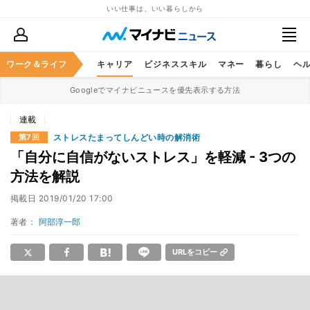
いい仕事は、いい暮らしから
ワーク＆ライフ
キャリア
ビジネススキル
マネー
暮らし
ヘ
Googleでマイナビニュースを優先表示する方法
連載
ストレスたまってしんどい時の解消術
第7回
「自分に自信がないストレス」を軽減 - 3つの
方法を解説
掲載日
2019/01/20 17:00
著者：
阿部淳一郎
URLをコピー