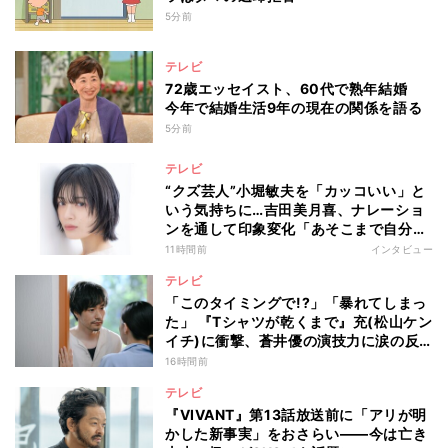
5分前
テレビ
72歳エッセイスト、60代で熟年結婚
今年で結婚生活9年の現在の関係を語る
5分前
テレビ
“クズ芸人”小堀敏夫を「カッコいい」と
いう気持ちに…吉田美月喜、ナレーショ
ンを通して印象変化「あそこまで自分に
正直に生きられる人は、なかなかいな
11時間前
インタビュー
い」
テレビ
「このタイミングで!?」「暴れてしまっ
た」 『Tシャツが乾くまで』充(松山ケン
イチ)に衝撃、蒼井優の演技力に涙の反
響も
16時間前
テレビ
『VIVANT』第13話放送前に「アリが明
かした新事実」をおさらい――今は亡き