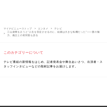
マイナビニューストップ
エンタメ
テレビ
三山凌輝を占うと“人生を安定させるのに、結婚は大きな転機だった”――妻の魅
力、義父との初対面も語る
このカテゴリーについて
テレビ番組の新情報をはじめ、記者発表会や舞台あいさつ、出演者・ス
タッフインタビューなどの取材記事をお届けします。