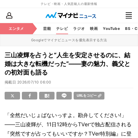
テレビ・映画・人気芸能人の最新情報
エンタメ
芸能
テレビ
ラジオ
映画
YouTube
BS・
Googleでマイナビニュースを優先表示する方法
三山凌輝を占うと“人生を安定させるのに、結
婚は大きな転機だった”――妻の魅力、義父と
の初対面も語る
掲載日
2026/07/10 06:00
URLをコピー
「全然だいじょばないっすよ。勘弁してください!」
――三山凌輝が、11日12時からTVerで独占配信される
『突然ですが占ってもいいですか？TVer特別編』に登