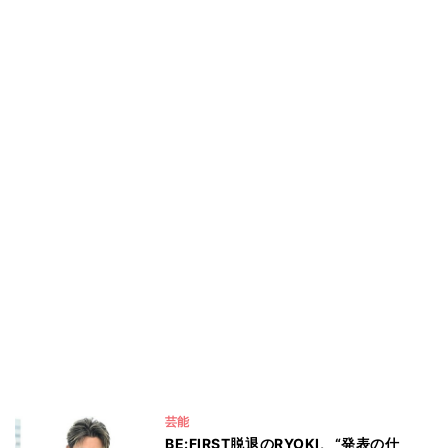
芸能
BE:FIRST脱退のRYOKI、“発表の仕