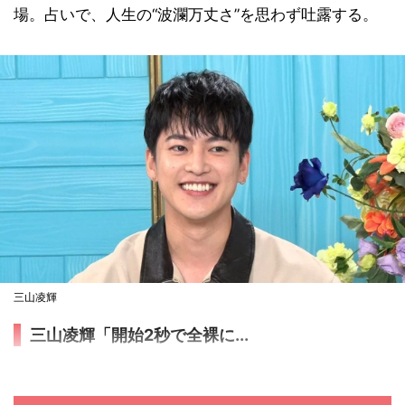
場。占いで、人生の“波瀾万丈さ”を思わず吐露する。
三山凌輝
三山凌輝「開始2秒で全裸に...