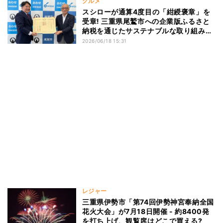
グルメ
スシローが通算4度目の「紺綬褒章」を
受章! 三重県尾鷲市への企業版ふるさと
納税を通じたサステナブルな取り組みが
評価
2026/06/18 15:31
レジャー
三重県伊勢市「第74回伊勢神宮奉納全国
花火大会」が7月18日開催 - 約8400発
を打ち上げ、観覧席はどこで買える?