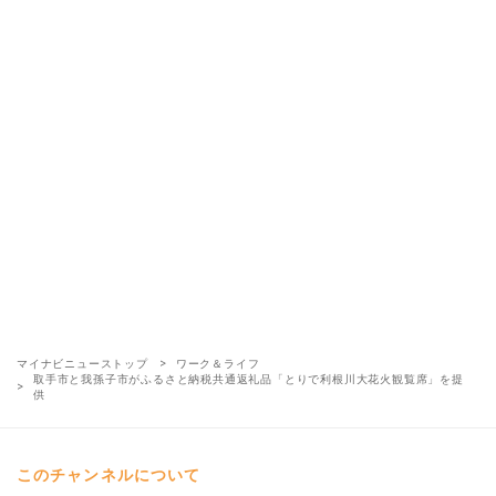
マイナビニューストップ
ワーク＆ライフ
取手市と我孫子市がふるさと納税共通返礼品「とりで利根川大花火観覧席」を提
供
このチャンネルについて