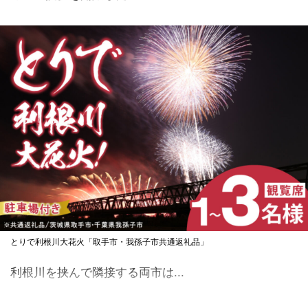
とりで利根川大花火「取手市・我孫子市共通返礼品」
利根川を挟んで隣接する両市は...