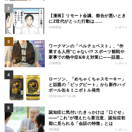
【漫画】リモート会議、都合が悪いとき
にZ世代がとった行動は......
23時間前
レポート
ワークマンの「ペルチェベスト」、"作
業する人用"じゃない!? スポーツ観戦や
家事での熱中症&冷え対策に――話題の
商品を徹底検証
21時間前
レポート
ローソン、「めちゃくちゃスモーキー」
と話題の「ビッグピート」から新作ハイ
ボール缶＆ミニボトル発売
2026/08/07 14:08
認知症に気付いたきっかけは「口ぐせ」
――“これ”が増えたら要注意、認知症初
期に見られる「会話の特徴」とは
7時間前
レポート