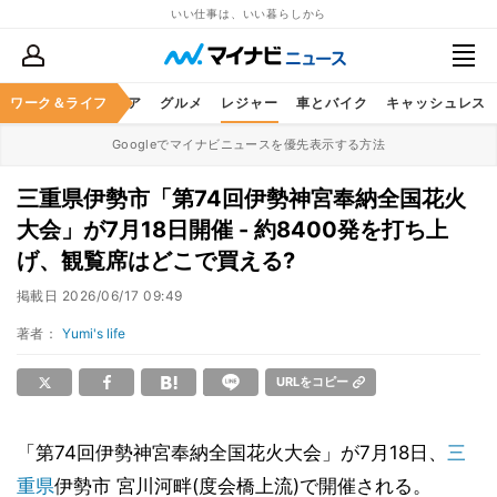
いい仕事は、いい暮らしから
暮らし
ワーク＆ライフ
ヘルスケア
グルメ
レジャー
車とバイク
キャッシュレス
Googleでマイナビニュースを優先表示する方法
三重県伊勢市「第74回伊勢神宮奉納全国花火
大会」が7月18日開催 - 約8400発を打ち上
げ、観覧席はどこで買える?
掲載日
2026/06/17 09:49
著者：
Yumi's life
URLをコピー
「第74回伊勢神宮奉納全国花火大会」が7月18日、
三
重県
伊勢市 宮川河畔(度会橋上流)で開催される。