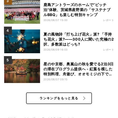
鹿島アントラーズのホームで“ピッチ
泊”体験、茨城県産野菜の「サステナブ
ルBBQ」も楽しむ特別キャンプ
2026/08/07 15:00
レポート
夏の風物詩「打ち上げ花火」派? 「手持
ち花火」派?――300人に聞いた究極の2
択、多数派はどっち?
2026/08/09 16:03
レポート
星のや京都、奥嵐山の秋を愛でる2泊3日
の滞在プログラム提供へ - 紅葉を模した
特別料理、舟遊び、オオモミジの下でお
こなう深呼吸など
2026/08/07 09:15
ランキングをもっと見る