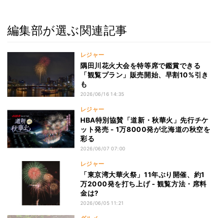
編集部が選ぶ関連記事
レジャー
隅田川花火大会を特等席で鑑賞できる
「観覧プラン」販売開始、早割10%引き
も
2026/06/16 14:35
レジャー
HBA特別協賛「道新・秋華火」先行チケ
ット発売 - 1万8000発が北海道の秋空を
彩る
2026/06/07 07:00
レジャー
「東京湾大華火祭」11年ぶり開催、約1
万2000発を打ち上げ - 観覧方法・席料
金は?
2026/06/05 11:21