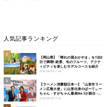
人気記事ランキング
【岡山県】「晴れの国おかやま」を1泊2
日で満喫! 絶景、旬のフルーツ、アクテ
ィビティを楽しむモデルコースを紹介
2026/08/08 17:48
【ラーメン消費額日本一】「山形市ラー
メン広報大使」に山形出身のぱーてぃー
ちゃん・すがちゃん最高No.1が就任 -
「山ラー」の魅力を発信へ
2026/08/08 17:42