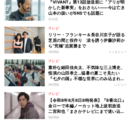
『VIVANT』第13話放送前に「アリが明
かした新事実」をおさらい――今は亡き
山本の扱いがSNSでも話題に
42分前
テレビ
リリー・フランキー＆長谷川京子が語る
芝居の間と役作り 涙を誘う伊藤沙莉か
ら“究極”志賀勝まで
3時間前
インタビュー
テレビ
素朴な細田佳央太、不気味な三上博史、
怪演の山田孝之…猛暑の夏こそ見たい
『七夕の国』不穏な世界にのみ込まれる
超常ミステリー
5時間前
レビュー
テレビ
【令和8年8月8日8時発表】『8番出口』
金ローで本編ノーカット地上波初放送
二宮和也「まさかテレビにまで迷い込ん
でしまうとは」
5時間前