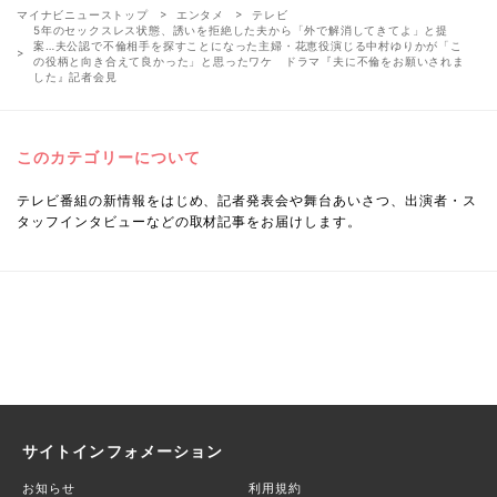
マイナビニューストップ
エンタメ
テレビ
5年のセックスレス状態、誘いを拒絶した夫から「外で解消してきてよ」と提
案…夫公認で不倫相手を探すことになった主婦・花恵役演じる中村ゆりかが「こ
の役柄と向き合えて良かった」と思ったワケ ドラマ『夫に不倫をお願いされま
した』記者会見
このカテゴリーについて
テレビ番組の新情報をはじめ、記者発表会や舞台あいさつ、出演者・ス
タッフインタビューなどの取材記事をお届けします。
サイトインフォメーション
お知らせ
利用規約