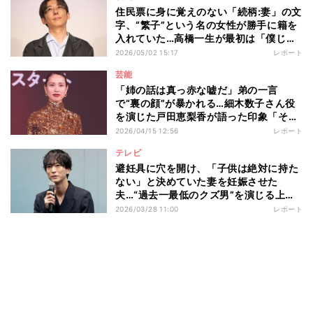
住民票に身に覚えのない「続柄:妻」の文
字、“繁子”という名の女性が勝手に籍を
入れていた…高橋一生が最初は「僕じゃ
ないんじゃないかな」と思った役を引き
2026/05/02 15:17
レポート
受けることを決めた「最終的な説得の一
芸能
言」とは 映画『ラプソディ・ラプソデ
「姉の話は真っ赤な嘘だ」弟の一言
ィ』公開記念舞台挨拶
で“裏の顔”が暴かれる…細木数子さん役
を演じた戸田恵梨香が語った印象「そこ
も一つの魅力だったのかなというふうに
2026/04/15 12:56
レポート
感じています」 Netflixシリーズ『地獄
テレビ
に堕ちるわよ』配信記念PARTY
避妊具に穴を開け、「子供は絶対に持た
ない」と決めていた妻を妊娠させた
夫…“過去一最低のクズ男”を演じる上で
浅香航大が大切にしていることとは ド
2026/03/28 11:00
レポート
ラマ『産まない女はダメですか？ DINKs
のトツキトオカ』記者会見