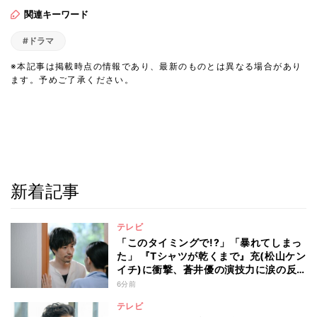
関連キーワード
#ドラマ
※本記事は掲載時点の情報であり、最新のものとは異なる場合があり
ます。予めご了承ください。
新着記事
テレビ
「このタイミングで!?」「暴れてしまっ
た」 『Tシャツが乾くまで』充(松山ケン
イチ)に衝撃、蒼井優の演技力に涙の反
響も
6分前
テレビ