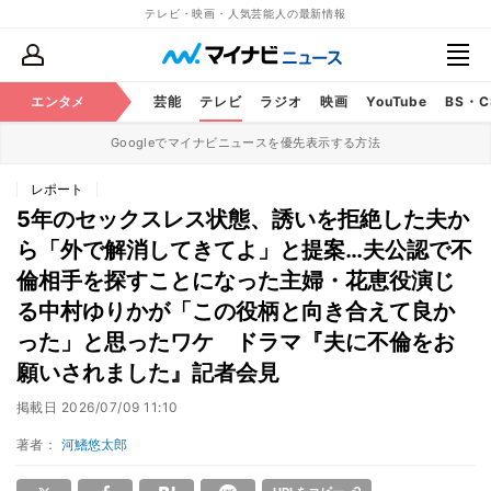
テレビ・映画・人気芸能人の最新情報
エンタメ
芸能
テレビ
ラジオ
映画
YouTube
BS・
Googleでマイナビニュースを優先表示する方法
レポート
5年のセックスレス状態、誘いを拒絶した夫か
ら「外で解消してきてよ」と提案…夫公認で不
倫相手を探すことになった主婦・花恵役演じ
る中村ゆりかが「この役柄と向き合えて良か
った」と思ったワケ ドラマ『夫に不倫をお
願いされました』記者会見
掲載日
2026/07/09 11:10
著者：
河鰭悠太郎