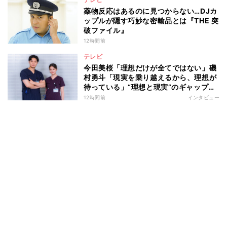
薬物反応はあるのに見つからない…DJカ
ップルが隠す巧妙な密輸品とは『THE 突
破ファイル』
12時間前
テレビ
今田美桜「理想だけが全てではない」磯
村勇斗「現実を乗り越えるから、理想が
待っている」“理想と現実”のギャップに
悩む人へ 第一線で活躍する俳優2人の
12時間前
インタビュー
向き合い方とは