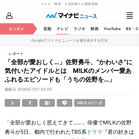
テレビ・映画・人気芸能人の最新情報
エンタメ
芸能
テレビ
ラジオ
映画
YouTube
BS・
Googleでマイナビニュースを優先表示する方法
レポート
「全部が愛おしく…」佐野勇斗、“かわいさ”に
気付いたアイドルとは M!LKのメンバー愛あ
ふれるエピソードも「うちの佐野を…」
掲載日
2026/07/07 05:00
URLをコピー
「全部が愛おしく思えてきて……」俳優でM!LKの佐野
勇斗が5日、都内で行われたTBS系
ドラマ
『君の好きは