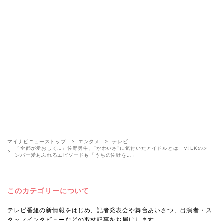
マイナビニューストップ
エンタメ
テレビ
「全部が愛おしく…」佐野勇斗、“かわいさ”に気付いたアイドルとは M!LKのメ
ンバー愛あふれるエピソードも「うちの佐野を…」
このカテゴリーについて
テレビ番組の新情報をはじめ、記者発表会や舞台あいさつ、出演者・ス
タッフインタビューなどの取材記事をお届けします。