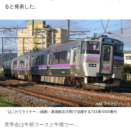
ると発表した。
「はこだてライナー」(函館～新函館北斗間)で活躍する733系1000番代
見学会は午前コースと午後コー...