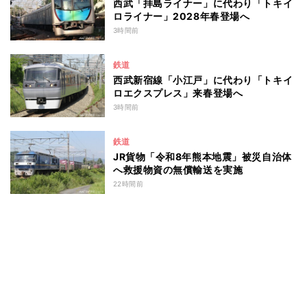
西武「拝島ライナー」に代わり「トキイ
ロライナー」2028年春登場へ
3時間前
鉄道
西武新宿線「小江戸」に代わり「トキイ
ロエクスプレス」来春登場へ
3時間前
鉄道
JR貨物「令和8年熊本地震」被災自治体
へ救援物資の無償輸送を実施
22時間前