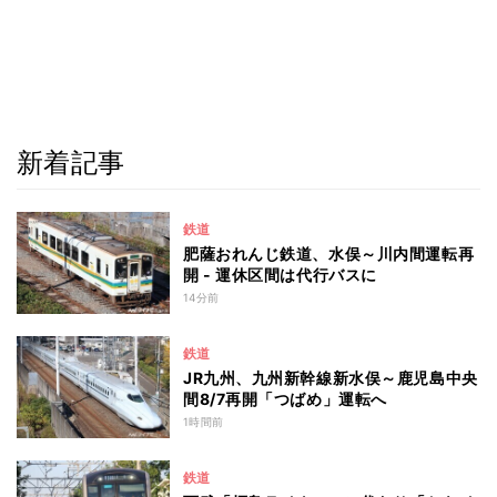
新着記事
鉄道
肥薩おれんじ鉄道、水俣～川内間運転再
開 - 運休区間は代行バスに
14分前
鉄道
JR九州、九州新幹線新水俣～鹿児島中央
間8/7再開「つばめ」運転へ
1時間前
鉄道