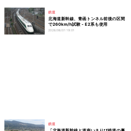
鉄道
北海道新幹線、青函トンネル前後の区間
で260km/h試験 - E2系も使用
2026/06/01 19:01
鉄道
「北海道新幹線と道南いさりび鉄道の裏