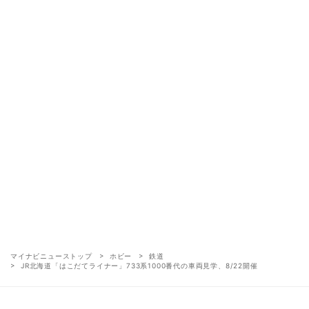
マイナビニューストップ
ホビー
鉄道
JR北海道「はこだてライナー」733系1000番代の車両見学、8/22開催