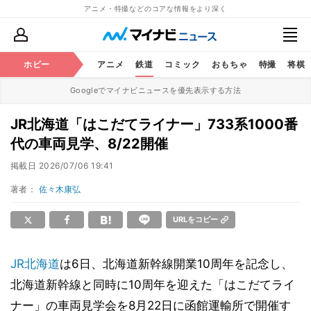
アニメ・特撮などのコアな情報をより深く
ホビー
アニメ
鉄道
コミック
おもちゃ
特撮
将棋
Googleでマイナビニュースを優先表示する方法
JR北海道「はこだてライナー」733系1000番
代の車両見学、8/22開催
掲載日
2026/07/06 19:41
著者：
佐々木康弘
URLをコピー
JR北海道
は6日、北海道新幹線開業10周年を記念し、
北海道新幹線と同時に10周年を迎えた「はこだてライ
ナー」の車両見学会を8月22日に函館運輸所で開催す