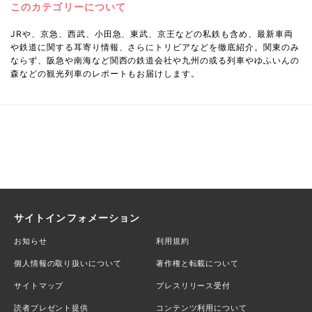
このカテゴリーについて
JRや、京急、西武、小田急、東武、京王などの私鉄も含め、最新車両
や鉄道に関する耳寄り情報、さらにトリビアなどを徹底紹介。関東のみ
ならず、阪急や南海など関西の鉄道会社や九州の或る列車やゆふいんの
森などの観光列車のレポートもお届けします。
サイトインフォメーション
お知らせ
利用規約
個人情報の取り扱いについて
著作権と転載について
サイトマップ
プレスリリース受付
読者プレゼント提供
コンテンツ利用について