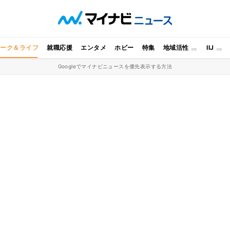
ワーク＆ライフ
就職応援
エンタメ
ホビー
特集
地域活性
IIJ
Googleでマイナビニュースを優先表示する方法