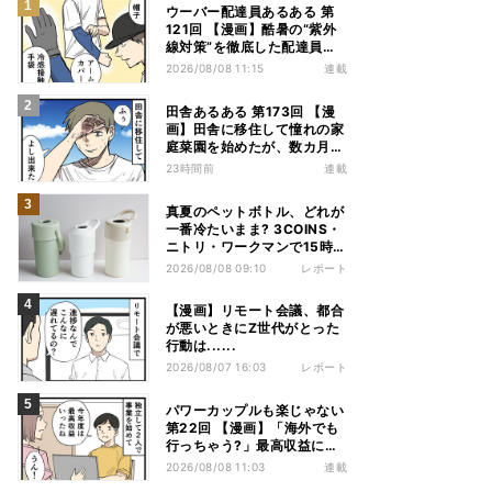
ウーバー配達員あるある 第
121回 【漫画】酷暑の“紫外
線対策”を徹底した配達員
が、数カ月後に絶句した理由
2026/08/08 11:15
連載
田舎あるある 第173回 【漫
画】田舎に移住して憧れの家
庭菜園を始めたが、数カ月後
の光景に絶句
23時間前
連載
真夏のペットボトル、どれが
一番冷たいまま? 3COINS・
ニトリ・ワークマンで15時間
検証してみた
2026/08/08 09:10
レポート
【漫画】リモート会議、都合
が悪いときにZ世代がとった
行動は......
2026/08/07 16:03
レポート
パワーカップルも楽じゃない
第22回 【漫画】「海外でも
行っちゃう?」最高収益に喜
ぶ夫婦、直後に届いた“通知
2026/08/08 11:03
連載
書”で現実に戻された