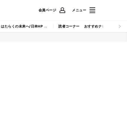
会員ページ
メニュー
はたらくの未来へ/日本HP
読者コーナー
おすすめナビ
マイナビB