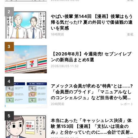
やばい後輩 第144回 【漫画】後輩はもう
帰る気だった!? 夏の外回りで価値観の違
いを実感
16時間前
連載
【2026年8月】今週発売! セブンイレブ
ンの新商品まとめ5選
2026/08/05 11:52
アメックス会員が求める"特典"とは......?
「会員歴のプライド」「マニュアルなし
のコンシェルジュ」など担当者から聞い
た"裏話"も
20時間前
レポート
本当にあった「キャッシュレス決済」体
験 第153回 【漫画】「支払いは現金の
み」と分かっていたのに……会計で反射
的に出してしまったものは