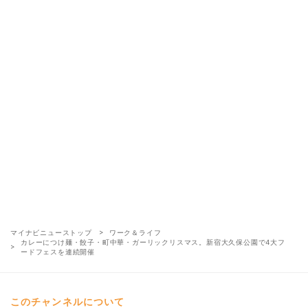
マイナビニューストップ
ワーク＆ライフ
カレーにつけ麺・餃子・町中華・ガーリックリスマス。新宿大久保公園で4大フ
ードフェスを連続開催
このチャンネルについて