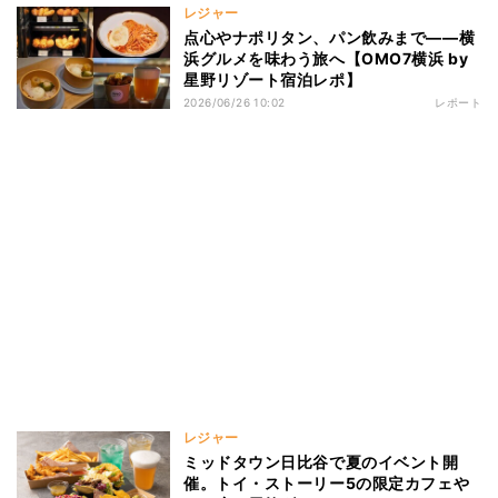
レジャー
点心やナポリタン、パン飲みまで——横
浜グルメを味わう旅へ【OMO7横浜 by
星野リゾート宿泊レポ】
2026/06/26 10:02
レポート
レジャー
ミッドタウン日比谷で夏のイベント開
催。トイ・ストーリー5の限定カフェや