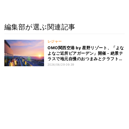
編集部が選ぶ関連記事
レジャー
OMO関西空港 by 星野リゾート、「よな
よなご近所ビアガーデン」開催 - 絶景テ
ラスで地元自慢のおつまみとクラフトビ
ールを満喫
2026/06/29 09:39