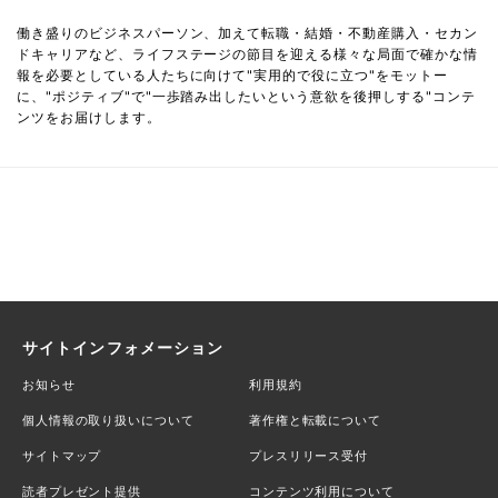
働き盛りのビジネスパーソン、加えて転職・結婚・不動産購入・セカン
ドキャリアなど、ライフステージの節目を迎える様々な局面で確かな情
報を必要としている人たちに向けて"実用的で役に立つ"をモットー
に、"ポジティブ"で"一歩踏み出したいという意欲を後押しする"コンテ
ンツをお届けします。
サイトインフォメーション
お知らせ
利用規約
個人情報の取り扱いについて
著作権と転載について
サイトマップ
プレスリリース受付
読者プレゼント提供
コンテンツ利用について