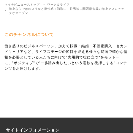
マイナビニューストップ
ワーク＆ライフ
海上ならではのスリルと爽快感！和歌山・片男波に関西最大級の海上アスレチッ
クがオープン
このチャンネルについて
働き盛りのビジネスパーソン、加えて転職・結婚・不動産購入・セカン
ドキャリアなど、ライフステージの節目を迎える様々な局面で確かな情
報を必要としている人たちに向けて"実用的で役に立つ"をモットー
に、"ポジティブ"で"一歩踏み出したいという意欲を後押しする"コンテ
ンツをお届けします。
サイトインフォメーション