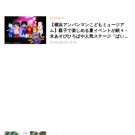
レジャー
【横浜アンパンマンこどもミュージア
ム】親子で楽しめる夏イベントが続々 -
水あそびひろばや人気ステージ「ばいき
んまんのダンス!ダンス!!ダンス!!!」の再
2026/06/25 12:07
演、キャラクターグリーティングも