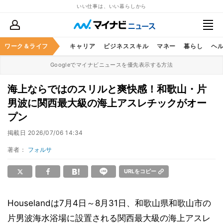
いい仕事は、いい暮らしから
ワーク＆ライフ
キャリア
ビジネススキル
マネー
暮らし
ヘ
Googleでマイナビニュースを優先表示する方法
海上ならではのスリルと爽快感！和歌山・片
男波に関西最大級の海上アスレチックがオー
プン
掲載日
2026/07/06 14:34
著者：
フォルサ
URLをコピー
Houselandは7月4日～8月31日、和歌山県和歌山市の
片男波海水浴場に設置される関西最大級の海上アスレ