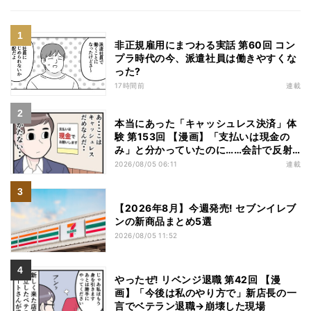
非正規雇用にまつわる実話 第60回 コン
プラ時代の今、派遣社員は働きやすくな
った?
17時間前
連載
本当にあった「キャッシュレス決済」体
験 第153回 【漫画】「支払いは現金の
み」と分かっていたのに……会計で反射
的に出してしまったものは
2026/08/05 06:11
連載
【2026年8月】今週発売! セブンイレブ
ンの新商品まとめ5選
2026/08/05 11:52
やったぜ! リベンジ退職 第42回 【漫
画】「今後は私のやり方で」新店長の一
言でベテラン退職→崩壊した現場