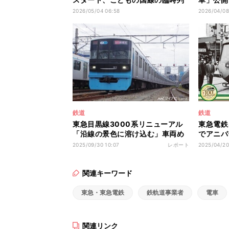
車に
55枚
2026/05/04 06:58
2026/04/08
鉄道
鉄道
東急目黒線3000系リニューアル
東急電鉄
「沿線の景色に溶け込む」車両め
でアニバ
ざす
施
2025/09/30 10:07
レポート
2025/04/20
関連キーワード
東急・東急電鉄
鉄軌道事業者
電車
関連リンク