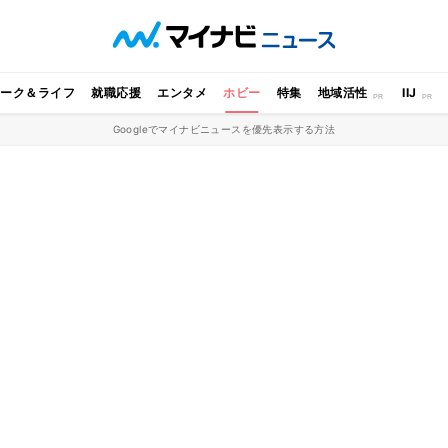
ワーク＆ライフ
就職応援
エンタメ
ホビー
特集
地域活性
IIJ
Googleでマイナビニュースを優先表示する方法