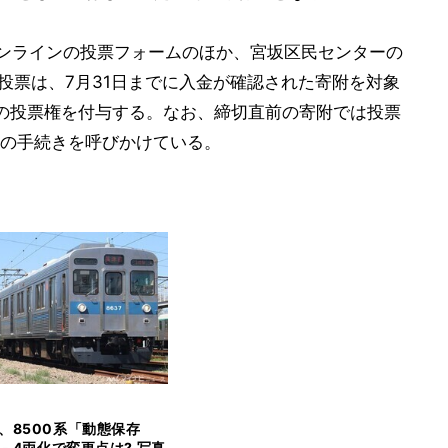
オンラインの投票フォームのほか、宮坂区民センターの
投票は、7月31日までに入金が確認された寄附を対象
0票)の投票権を付与する。なお、締切直前の寄附では投票
の手続きを呼びかけている。
、8500系「動態保存
- 4両化で変更点は? 写真