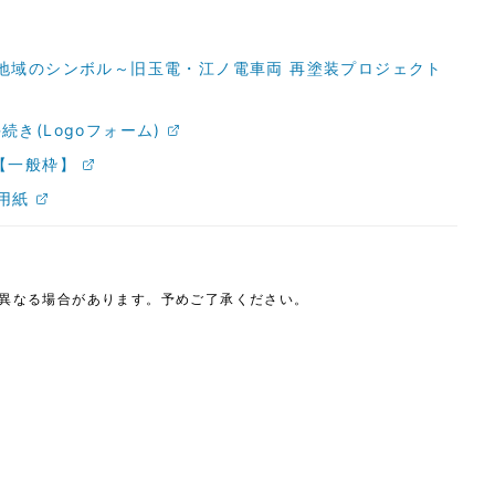
地域のシンボル～旧玉電・江ノ電車両 再塗装プロジェクト
き(Logoフォーム)
【一般枠】
用紙
は異なる場合があります。予めご了承ください。