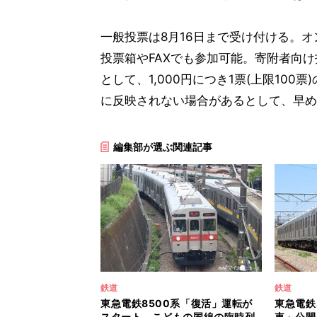
一般投票は8月16日まで受け付ける。
投票箱やFAXでも参加可能。寄附者向け
として、1,000円につき1票(上限10
に反映されない場合があるとして、早め
編集部が選ぶ関連記事
鉄道
鉄道
東急電鉄8500系「復活」運転が
東急電鉄
スタート、こどもの国線の臨時列
車」公開 