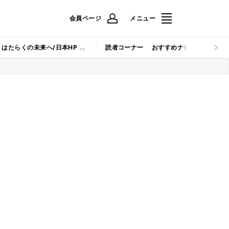
会員ページ
メニュー
はたらくの未来へ/日本HP
読者コーナー
おすすめナビ
マイナビB