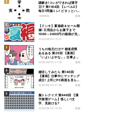
謎解き!コレができれば漢字
王!? 第1164回 【レベル2】
毎日1問脳トレ! ピタッとハマ
る漢字はどれだ?
13時間前
連載
【ドンキ】夏福袋＆セール開
催! 日用品からお菓子まで
1000～3000円の福袋が充
実、家電やアパレルなど人気
2026/08/04 15:51
商品も特価
うちの地元だけ!? 都道府県
あるある 第20回 【漫画】
「いよいよやな…」仕事より
優先は当然!? 兵庫県民の“祭
2026/08/05 07:00
連載
り愛”が熱すぎた
婚活してみたら 第140回
【漫画】仕事中にマッチング
成立! 上司にPC画面を見られ
た結果…
2026/08/05 21:38
連載
脳トレクイズ 第646回 【漢
字推理ゲーム】怪しい1文
字、見抜ける?
2026/08/05 10:30
連載