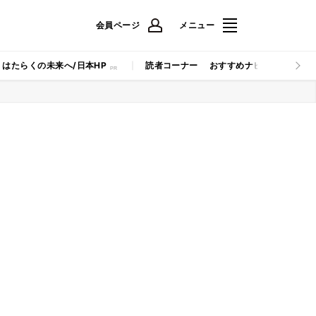
会員ページ
メニュー
はたらくの未来へ/日本HP
読者コーナー
おすすめナビ
マイナビB