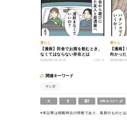
暮らし
暮らし
【漫画】田舎でお酒を飲むとき、
【漫画】
なくてはならない存在とは
向かった
2026/06/19 16:13
レポート
2026/06/14
関連キーワード
マンガ
URLをコピー
※本記事は掲載時点の情報であり、最新のものと