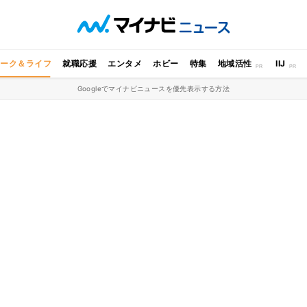
ワーク＆ライフ
就職応援
エンタメ
ホビー
特集
地域活性
IIJ
Googleでマイナビニュースを優先表示する方法