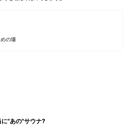
ための場
に"あの"サウナ?