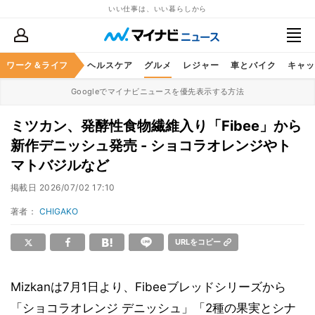
いい仕事は、いい暮らしから
ワーク＆ライフ
マネー
暮らし
ヘルスケア
グルメ
レジャー
車とバイク
キャッ
Googleでマイナビニュースを優先表示する方法
ミツカン、発酵性食物繊維入り「Fibee」から
新作デニッシュ発売 - ショコラオレンジやト
マトバジルなど
掲載日
2026/07/02 17:10
著者：
CHIGAKO
URLをコピー
Mizkanは7月1日より、Fibeeブレッドシリーズから
「ショコラオレンジ デニッシュ」「2種の果実とシナ