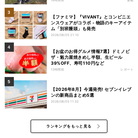
16時間前
連載
【ファミマ】『VIVANT』とコンビニエ
ンスウェアがコラボ - 物語のキーアイテ
ム「別班饅頭」も発売
2026/08/05 21:10
【お盆のお得グルメ情報7選】ドミノピ
ザ・魁力屋焼きめし半額、生ビール
39%OFF、寿司110円など
13時間前
レポート
【2026年8月】今週発売! セブンイレブ
ンの新商品まとめ5選
2026/08/05 11:52
ランキングをもっと見る