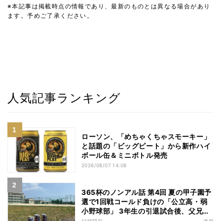
※本記事は掲載時点の情報であり、最新のものとは異なる場合があり
ます。予めご了承ください。
人気記事ランキング
ローソン、「めちゃくちゃスモーキー」
と話題の「ビッグピート」から新作ハイ
ボール缶＆ミニボトル発売
2026/08/07 14:08
365杯のノンアル話 第4回 夏の甲子園予
選で1回戦コールド負けの「公立高・弱
小野球部」 3年生の引退試合後、父兄
が“現場”で取り出したのは……