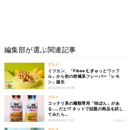
編集部が選ぶ関連記事
グルメ
ミツカン、「Fibee むぎゅっとワッフ
ル」から初の柑橘系フレーバー「レモ
ン」誕生
2026/06/30 15:38
グルメ
コッテリ系の麺類専用「味ぽん」があ
る……だと!? ネットで話題の商品を試し
てみたら…
2026/06/05 11:20
レポート
グルメ