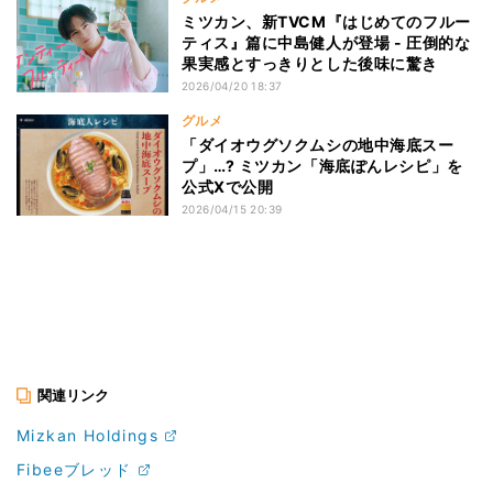
ミツカン、新TVCM『はじめてのフルー
ティス』篇に中島健人が登場 - 圧倒的な
果実感とすっきりとした後味に驚き
2026/04/20 18:37
グルメ
「ダイオウグソクムシの地中海底スー
プ」…? ミツカン「海底ぽんレシピ」を
公式Xで公開
2026/04/15 20:39
関連リンク
Mizkan Holdings
Fibeeブレッド