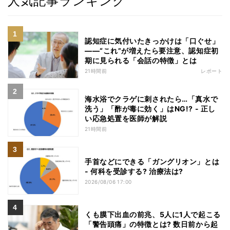
人気記事ランキング
認知症に気付いたきっかけは「口ぐせ」
――“これ”が増えたら要注意、認知症初
期に見られる「会話の特徴」とは
21時間前
レポート
海水浴でクラゲに刺されたら…「真水で
洗う」「酢が毒に効く」はNG!? - 正し
い応急処置を医師が解説
21時間前
手首などにできる「ガングリオン」とは
- 何科を受診する? 治療法は?
2026/08/06 17:00
くも膜下出血の前兆、5人に1人で起こる
「警告頭痛」の特徴とは? 数日前から起