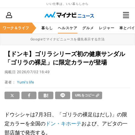
いい仕事は、いい暮らしから
ジネススキル
ワーク＆ライフ
マネー
暮らし
ヘルスケア
グルメ
レジャー
車とバイ
Googleでマイナビニュースを優先表示する方法
【ドンキ】ゴリラシリーズ初の健康サンダル
「ゴリラの裸足」に限定カラーが登場
掲載日
2026/07/02 16:49
著者：
Yumi's life
URLをコピー
ドウシシャは7月3日、「ゴリラの裸足(はだし)」の限
定カラーを全国の
ドン・キホーテ
および、アピタの一
部店舗で発売する。