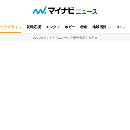
ワーク＆ライフ
就職応援
エンタメ
ホビー
特集
地域活性
IIJ
Googleでマイナビニュースを優先表示する方法