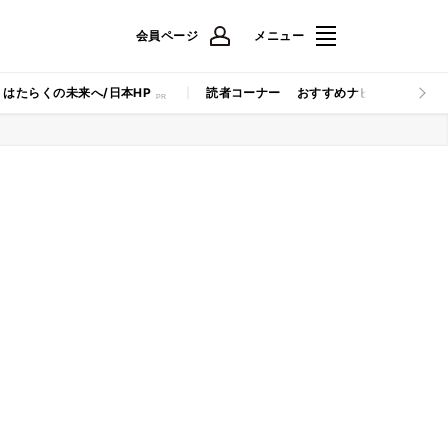
会員ページ
メニュー
はたらくの未来へ/日本HP
読者コーナー
おすすめナビ
マイナビB