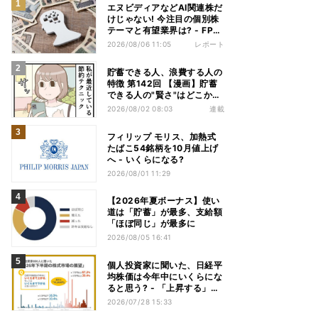
エヌビディアなどAI関連株だ
けじゃない! 今注目の個別株
テーマと有望業界は? - FP解
説
2026/08/06 11:05
レポート
貯蓄できる人、浪費する人の
特徴 第142回 【漫画】貯蓄
できる人の"賢さ"はどこか
ら? スーパーでの意外な習慣
2026/08/02 08:03
連載
フィリップ モリス、加熱式
たばこ54銘柄を10月値上げ
へ - いくらになる?
2026/08/01 11:29
【2026年夏ボーナス】使い
道は「貯蓄」が最多、支給額
「ほぼ同じ」が最多に
2026/08/05 16:41
個人投資家に聞いた、日経平
均株価は今年中にいくらにな
ると思う? - 「上昇する」は
7割、最多予想は
2026/07/28 15:33