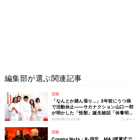
編集部が選ぶ関連記事
芸能
「なんとか踏ん張り…」3年前にうつ病
で活動休止――サカナクション山口一郎
が明かした「怪獣」誕生秘話「休養明け
から…」
2026/06/15 20:00
レポート
芸能
Creepy Nuts・R-指定、MAJ授賞式で