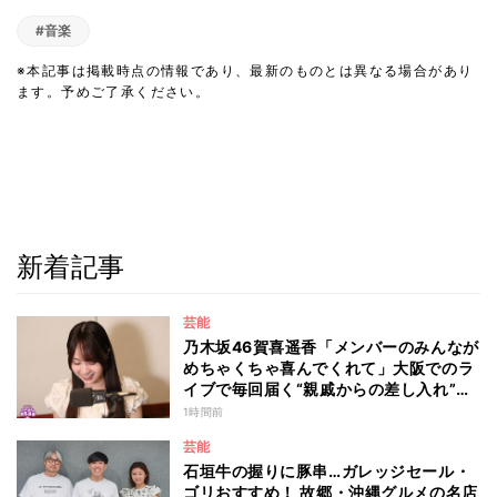
#音楽
※本記事は掲載時点の情報であり、最新のものとは異なる場合があり
ます。予めご了承ください。
新着記事
芸能
乃木坂46賀喜遥香「メンバーのみんなが
めちゃくちゃ喜んでくれて」大阪でのラ
イブで毎回届く“親戚からの差し入れ”と
は？
1時間前
芸能
石垣牛の握りに豚串…ガレッジセール・
ゴリおすすめ！ 故郷・沖縄グルメの名店