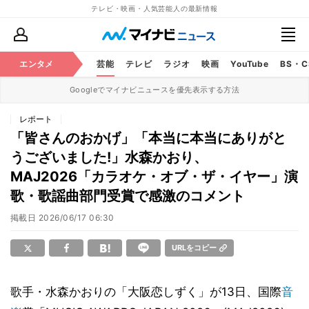
テレビ・映画・人気芸能人の最新情報
エンタメ
芸能
テレビ
ラジオ
映画
YouTube
BS・
Googleでマイナビニュースを優先表示する方法
レポート
「皆さんのおかげ」「本当に本当にありがと
うございました!」水森かおり、
MAJ2026「カラオケ・オブ・ザ・イヤー」演
歌・歌謡曲部門受賞で感激のコメント
掲載日
2026/06/17 06:30
URLをコピー
歌手・水森かおりの「大阪恋しずく」が13日、国際
音