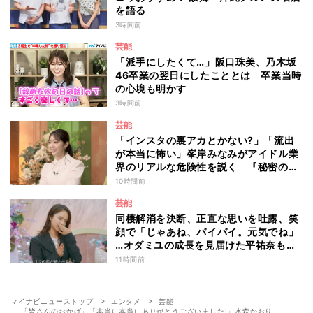
を語る
3時間前
芸能
「派手にしたくて…」阪口珠美、乃木坂
46卒業の翌日にしたこととは 卒業当時
の心境も明かす
3時間前
芸能
「インスタの裏アカとかない?」「流出
が本当に怖い」峯岸みなみがアイドル業
界のリアルな危険性を説く 『秘密のマ
マ園』特別編
10時間前
芸能
同棲解消を決断、正直な思いを吐露、笑
顔で「じゃあね、バイバイ。元気でね」
…オダミユの成長を見届けた平祐奈も思
わず涙 『ガールオアレディ3』
11時間前
マイナビニューストップ
エンタメ
芸能
「皆さんのおかげ」「本当に本当にありがとうございました!」水森かおり、