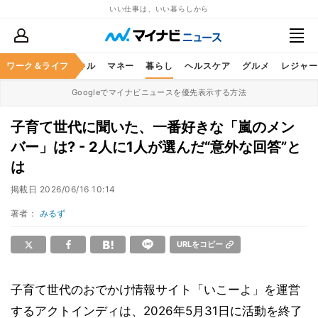
いい仕事は、いい暮らしから
ャリア
ワーク＆ライフ
ビジネススキル
マネー
暮らし
ヘルスケア
グルメ
レジャー
Googleでマイナビニュースを優先表示する方法
子育て世代に聞いた、一番好きな「嵐のメン
バー」は? - 2人に1人が選んだ“意外な回答”と
は
掲載日
2026/06/16 10:14
著者：
みるず
URLをコピー
子育て世代のおでかけ情報サイト「いこーよ」を運営
するアクトインディは、2026年5月31日に活動を終了