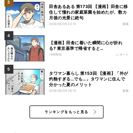
田舎あるある 第173回 【漫画】田舎に移
住して憧れの家庭菜園を始めたが、数カ
月後の光景に絶句
2026/08/08 20:15
連載
【漫画】田舎に着いた瞬間に心が折れ
る? 東京基準で帰省すると…
13時間前
レポート
タワマン暮らし 第153回 【漫画】「外が
灼熱すぎる…でも…」タワマンに住んで
分かった夏のメリット
2026/08/09 08:15
連載
ランキングをもっと見る