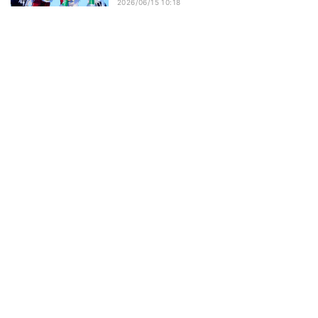
レンドランキング発表 - 彼氏になってほ
2026/06/15 10:18
しい芸能人1位は「目黒蓮(Snow
Man)」