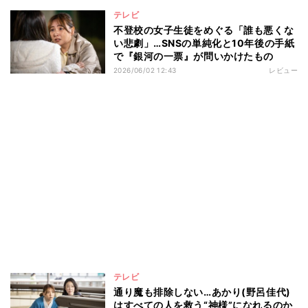
テレビ
不登校の女子生徒をめぐる「誰も悪くな
い悲劇」…SNSの単純化と10年後の手紙
で『銀河の一票』が問いかけたもの
2026/06/02 12:43
レビュー
テレビ
通り魔も排除しない…あかり(野呂佳代)
はすべての人を救う“神様”になれるのか