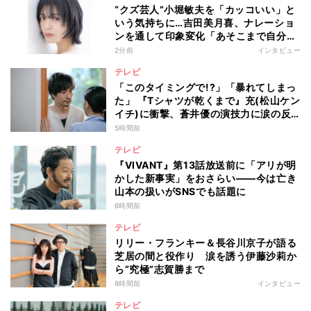
“クズ芸人”小堀敏夫を「カッコいい」と
いう気持ちに…吉田美月喜、ナレーショ
ンを通して印象変化「あそこまで自分に
正直に生きられる人は、なかなかいな
2分前
インタビュー
い」
テレビ
「このタイミングで!?」「暴れてしまっ
た」 『Tシャツが乾くまで』充(松山ケン
イチ)に衝撃、蒼井優の演技力に涙の反
響も
5時間前
テレビ
『VIVANT』第13話放送前に「アリが明
かした新事実」をおさらい――今は亡き
山本の扱いがSNSでも話題に
6時間前
テレビ
リリー・フランキー＆長谷川京子が語る
芝居の間と役作り 涙を誘う伊藤沙莉か
ら“究極”志賀勝まで
8時間前
インタビュー
テレビ