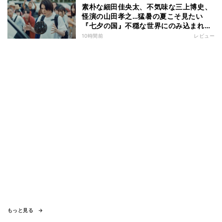
素朴な細田佳央太、不気味な三上博史、
怪演の山田孝之…猛暑の夏こそ見たい
『七夕の国』不穏な世界にのみ込まれる
超常ミステリー
10時間前
レビュー
もっと見る