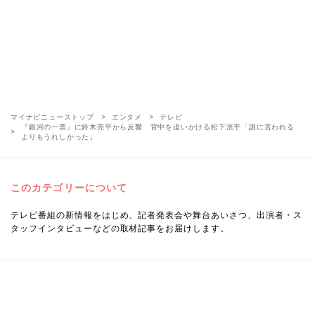
マイナビニューストップ
エンタメ
テレビ
『銀河の一票』に鈴木亮平から反響 背中を追いかける松下洸平「誰に言われる
よりもうれしかった」
このカテゴリーについて
テレビ番組の新情報をはじめ、記者発表会や舞台あいさつ、出演者・ス
タッフインタビューなどの取材記事をお届けします。