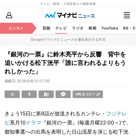
テレビ・映画・人気芸能人の最新情報
エンタメ
芸能
テレビ
ラジオ
映画
YouTube
BS・
Googleでマイナビニュースを優先表示する方法
『銀河の一票』に鈴木亮平から反響 背中を
追いかける松下洸平「誰に言われるよりもう
れしかった」
掲載日
2026/06/15 07:00
URLをコピー
きょう15日に第9話が放送されるカンテレ・
フジテレ
ビ
系月10
ドラマ
『銀河の一票』(毎週月曜22:00～)で、
都知事選への出馬を表明した日山流星を演じる松下洸