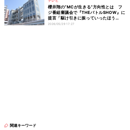
テレビ
櫻井翔の“MCが生きる”方向性とは フ
ジ番組審議会で『THEバトルSHOW』に
提言「駆け引きに振っていったほう
が…」
2026/05/29 17:27
関連キーワード