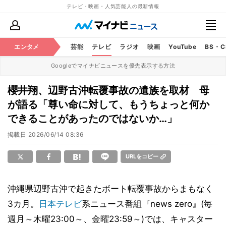
テレビ・映画・人気芸能人の最新情報
エンタメ
芸能
テレビ
ラジオ
映画
YouTube
BS・
Googleでマイナビニュースを優先表示する方法
櫻井翔、辺野古沖転覆事故の遺族を取材 母
が語る「尊い命に対して、もうちょっと何か
できることがあったのではないか…」
掲載日
2026/06/14 08:36
URLをコピー
沖縄県辺野古沖で起きたボート転覆事故からまもなく
3カ月。
日本テレビ
系ニュース番組『news zero』(毎
週月～木曜23:00～、金曜23:59～)では、キャスター