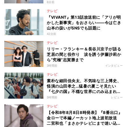
響も
6分前
テレビ
『VIVANT』第13話放送前に「アリが明
かした新事実」をおさらい――今は亡き
山本の扱いがSNSでも話題に
42分前
テレビ
リリー・フランキー＆長谷川京子が語る
芝居の間と役作り 涙を誘う伊藤沙莉か
ら“究極”志賀勝まで
3時間前
インタビュー
テレビ
素朴な細田佳央太、不気味な三上博史、
怪演の山田孝之…猛暑の夏こそ見たい
『七夕の国』不穏な世界にのみ込まれる
超常ミステリー
5時間前
レビュー
テレビ
【令和8年8月8日8時発表】『8番出口』
金ローで本編ノーカット地上波初放送
二宮和也「まさかテレビにまで迷い込ん