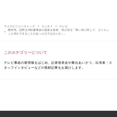
マイナビニューストップ
エンタメ
テレビ
櫻井翔、辺野古沖転覆事故の遺族を取材 母が語る「尊い命に対して、もうちょ
っと何かできることがあったのではないか…」
このカテゴリーについて
テレビ番組の新情報をはじめ、記者発表会や舞台あいさつ、出演者・ス
タッフインタビューなどの取材記事をお届けします。