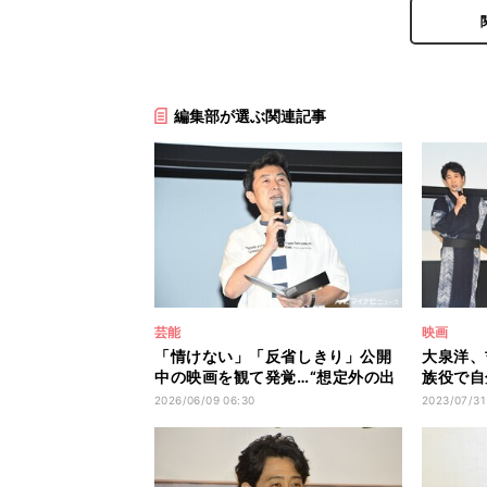
編集部が選ぶ関連記事
芸能
映画
「情けない」「反省しきり」公開
大泉洋、
中の映画を観て発覚…“想定外の出
族役で自
来事”を笠井信輔アナが告白
い何が起
2026/06/09 06:30
2023/07/31