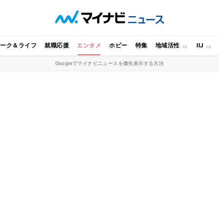
ワーク＆ライフ
就職応援
エンタメ
ホビー
特集
地域活性
IIJ
Googleでマイナビニュースを優先表示する方法