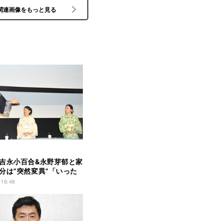
関連画像をもっと見る
吉永小百合&永野芽郁と家
分は“突然変異”「いった
きて…」
 16:48