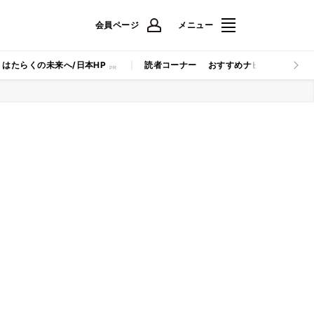
会員ページ
メニュー
はたらくの未来へ/日本HP
読者コーナー
おすすめナビ
マイナビB