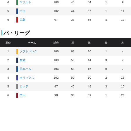
4
ヤクルト
100
45
54
1
9
5
中日
102
44
57
1
11
6
広島
97
38
55
4
13
パ・リーグ
順位
チーム
試合
勝
敗
分
差
1
ソフトバンク
100
63
36
1
-
2
西武
103
56
44
3
7
3
日本ハム
104
58
46
0
7
4
オリックス
102
50
50
2
13
5
ロッテ
97
45
49
3
15
6
楽天
98
38
59
1
24