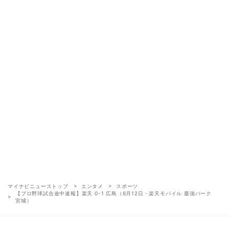
マイナビニューストップ
エンタメ
スポーツ
【プロ野球試合途中速報】楽天 0-1 広島（6月12日・楽天モバイル 最強パーク
宮城）