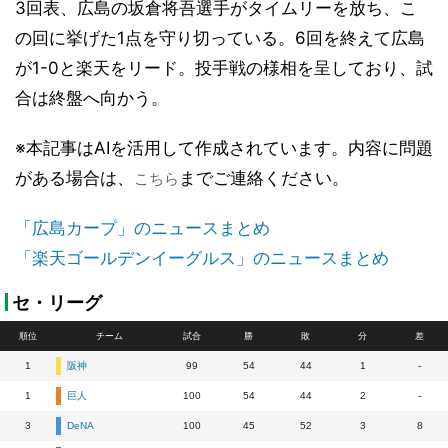
3回表、広島の坂倉将吾選手がタイムリーを放ち、こ
の回に挙げた1点を守り切っている。6回を終えて広島
が1-0と楽天をリード。投手戦の様相を呈しており、試
合は終盤へ向かう。
※本記事はAIを活用して作成されています。内容に問題
がある場合は、
までご連絡ください。
こちら
「広島カープ」のニュースまとめ
「楽天ゴールデンイーグルス」のニュースまとめ
セ・リーグ
順位
チーム
試合
勝
敗
分
差
1
阪神
99
54
44
1
-
1
巨人
100
54
44
2
-
3
DeNA
100
45
52
3
8