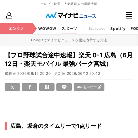
テレビ・映画・人気芸能人の最新情報
BS・CS番組
エンタメ
話題
WOWOW
スポーツ
Spotify
FO
Sponsored
Googleでマイナビニュースを優先表示する方法
【プロ野球試合途中速報】楽天 0-1 広島（6月
12日・楽天モバイル 最強パーク宮城）
掲載日
2026/06/12 20:30
更新日
2026/06/12 20:43
URLをコピー
広島、坂倉のタイムリーで1点リード