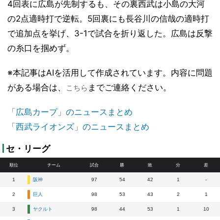
4回表に広島が先制するも、その裏西武は小島の大河
の2点適時打で逆転。5回裏にも長谷川の信哉の適時打
で追加点を挙げ、3-1で試合を折り返した。広島は反撃
の糸口を掴めず。
※本記事はAIを活用して作成されています。内容に問題
がある場合は、
までご連絡ください。
こちら
「広島カープ」のニュースまとめ
「西武ライオンズ」のニュースまとめ
セ・リーグ
順位
チーム
試合
勝
敗
分
差
1
阪神
97
54
42
1
-
2
巨人
98
53
43
2
1
3
ヤクルト
98
44
53
1
10