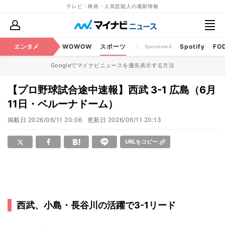
テレビ・映画・人気芸能人の最新情報
BS・CS番組
エンタメ
話題
WOWOW
スポーツ
Spotify
FO
Sponsored
Googleでマイナビニュースを優先表示する方法
【プロ野球試合途中速報】西武 3-1 広島（6月
11日・ベルーナドーム）
掲載日
2026/06/11 20:06
更新日
2026/06/11 20:13
URLをコピー
西武、小島・長谷川の活躍で3-1リード