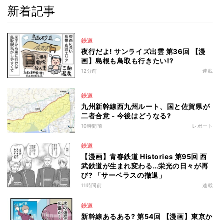
新着記事
鉄道
夜行だよ! サンライズ出雲 第36回 【漫
画】島根も鳥取も行きたい!?
12分前
連載
鉄道
九州新幹線西九州ルート、国と佐賀県が
二者合意 - 今後はどうなる?
10時間前
レポート
鉄道
【漫画】青春鉄道 Histories 第95回 西
武鉄道が生まれ変わる…栄光の日々が再
び? 「サーベラスの撤退」
11時間前
連載
鉄道
新幹線あるある? 第54回 【漫画】東京か