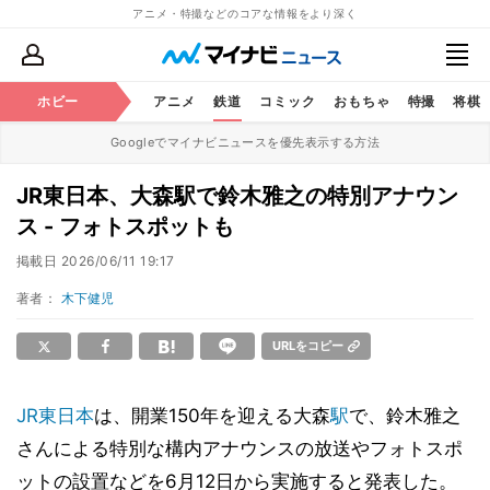
アニメ・特撮などのコアな情報をより深く
ホビー
アニメ
鉄道
コミック
おもちゃ
特撮
将棋
Googleでマイナビニュースを優先表示する方法
JR東日本、大森駅で鈴木雅之の特別アナウン
ス - フォトスポットも
掲載日
2026/06/11 19:17
著者：
木下健児
URLをコピー
JR東日本
は、開業150年を迎える大森
駅
で、鈴木雅之
さんによる特別な構内アナウンスの放送やフォトスポ
ットの設置などを6月12日から実施すると発表した。