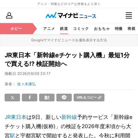
アニメ・特撮などのコアな情報をより深く
ホビー
アニメ
鉄道
コミック
おもちゃ
特撮
将棋
Googleでマイナビニュースを優先表示する方法
JR東日本「新幹線eチケット購入機」最短1分
で買える!? 検証開始へ
掲載日
2026/06/09 20:17
著者：
佐々木康弘
URLをコピー
JR東日本
は9日、新しい
新幹線
予約サービス「新幹線e
チケット購入機(仮称)」の検証を2026年度末頃から大
宮
駅
と宇都宮駅で開始すると発表した。今秋に利用開