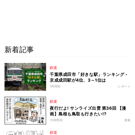
新着記事
鉄道
千葉県成田市「好きな駅」ランキング -
京成成田駅が4位、3～1位は
1時間前
レポート
鉄道
夜行だよ! サンライズ出雲 第36回 【漫
画】島根も鳥取も行きたい!?
15時間前
連載
鉄道