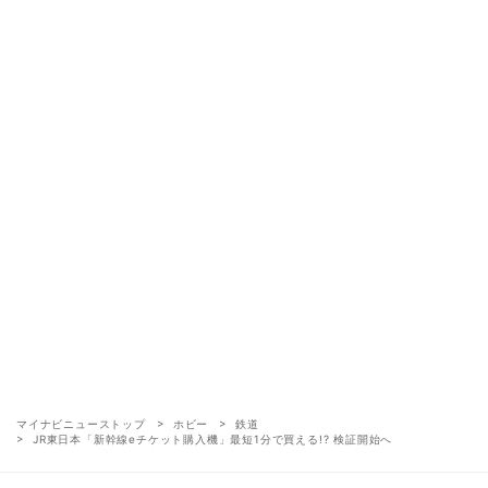
マイナビニューストップ
ホビー
鉄道
JR東日本「新幹線eチケット購入機」最短1分で買える!? 検証開始へ