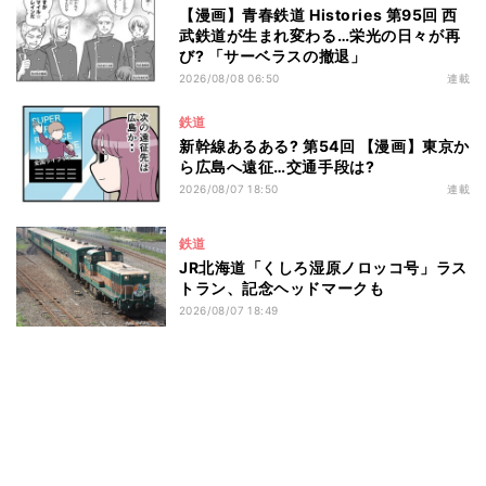
【漫画】青春鉄道 Histories 第95回 西
武鉄道が生まれ変わる…栄光の日々が再
び? 「サーベラスの撤退」
2026/08/08 06:50
連載
鉄道
新幹線あるある? 第54回 【漫画】東京か
ら広島へ遠征…交通手段は?
2026/08/07 18:50
連載
鉄道
JR北海道「くしろ湿原ノロッコ号」ラス
トラン、記念ヘッドマークも
2026/08/07 18:49