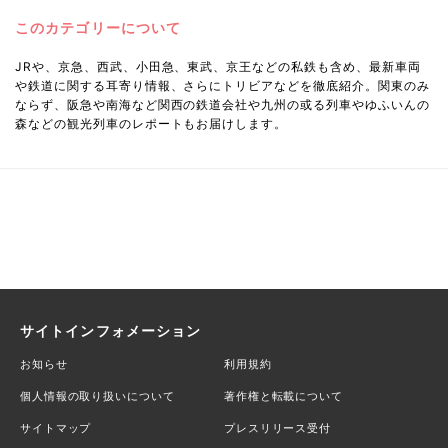
このカテゴリーについて
JRや、京急、西武、小田急、東武、京王などの私鉄も含め、最新車両
や鉄道に関する耳寄り情報、さらにトリビアなどを徹底紹介。関東のみ
ならず、阪急や南海など関西の鉄道会社や九州の或る列車やゆふいんの
森などの観光列車のレポートもお届けします。
サイトインフォメーション
お知らせ
利用規約
個人情報の取り扱いについて
著作権と転載について
サイトマップ
プレスリリース受付