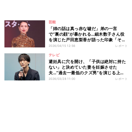
芸能
「姉の話は真っ赤な嘘だ」弟の一言
で“裏の顔”が暴かれる…細木数子さん役
を演じた戸田恵梨香が語った印象「そこ
も一つの魅力だったのかなというふうに
2026/04/15 12:56
レポート
感じています」 Netflixシリーズ『地獄
テレビ
に堕ちるわよ』配信記念PARTY
避妊具に穴を開け、「子供は絶対に持た
ない」と決めていた妻を妊娠させた
夫…“過去一最低のクズ男”を演じる上で
浅香航大が大切にしていることとは ド
2026/03/28 11:00
レポート
ラマ『産まない女はダメですか？ DINKs
のトツキトオカ』記者会見