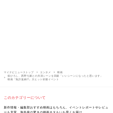
マイナビニューストップ
エンタメ
映画
舘ひろし、西野七瀬との共演シーンを回顧「いいシーンになったと思います」
映画『免許返納!?』大ヒット祈願イベント
このカテゴリーについて
新作情報・編集部おすすめ映画はもちろん、イベントレポートやレビュ
ーも充実。海外発の驚きの映画ネタもいち早くお届け。