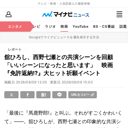
テレビ・映画・人気芸能人の最新情報
エンタメ
芸能
テレビ
ラジオ
映画
YouTube
BS・CS番組
話題
Googleでマイナビニュースを優先表示する方法
レポート
舘ひろし、西野七瀬との共演シーンを回顧
「いいシーンになったと思います」 映画
『免許返納!?』大ヒット祈願イベント
掲載日
2026/06/09 12:05
更新日
2026/06/09 15:00
URLをコピー
「最後に『馬鹿野郎!』と叫ぶ。それがすごくかわいく
て」――。舘ひろしが、西野七瀬との印象的な共演シ