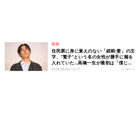
映画
住民票に身に覚えのない「続柄:妻」の文
字、“繁子”という名の女性が勝手に籍を
入れていた…高橋一生が最初は「僕じゃ
ないんじゃないかな」と思った役を引き
2026/05/02 15:17
レポート
受けることを決めた「最終的な説得の一
言」とは 映画『ラプソディ・ラプソデ
ィ』公開記念舞台挨拶