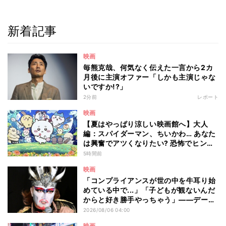
新着記事
映画
毎熊克哉、何気なく伝えた一言から2カ
月後に主演オファー「しかも主演じゃな
いですか!?」
2分前
レポート
映画
【夏はやっぱり涼しい映画館へ】大人
編：スパイダーマン、ちいかわ… あなた
は興奮でアツくなりたい? 恐怖でヒンヤ
リしたい? - 編集部が注目する最新映画5
5時間前
選
映画
「コンプライアンスが世の中を牛耳り始
めている中で...」「子どもが観ないんだ
からと好き勝手やっちゃう」――デーモ
ン閣下が語る映画『レディ・オア・ノッ
2026/08/06 04:00
ト2』の"狂気"とは?
映画