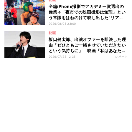
全編iPhone撮影でアカデミー賞選出の
偉業→「夜市での映画撮影は無理」とい
う常識をはねのけて映し出した"リア
ル"とは――ツォウ監督が語る映画『左
2026/08/05 23:00
利き少女』の舞台裏
映画
坂口健太郎、出演オファーを即決した理
由「ぜひともご一緒させていただきたい
という気持ちに」 映画『私はあなたを
知らない、』完成披露舞台挨拶
2026/07/28 12:35
レポート