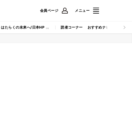
会員ページ
メニュー
はたらくの未来へ/日本HP
読者コーナー
おすすめナビ
マイナビB