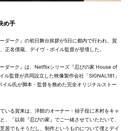
決め手
バーアフターダーク』の初日舞台挨拶が5日に都内で行われ、賀
、正名僕蔵、デイヴ・ボイル監督が登壇した。
ターダーク』は、Netflixシリーズ『忍びの家 House of
とボイル監督が共同設立した映像製作会社「SIGNAL181」
ボイル氏が脚本・監督を務めた完全オリジナルストー
ている賀来は、洋館のオーナー・禎子役に木村をキャ
と、「以前『忍びの家』でご一緒させていただいて、
芝居でもそうだし、制作というものについて僕とデイ