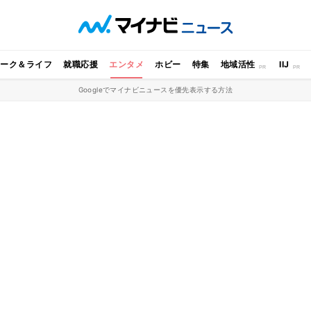
ワーク＆ライフ
就職応援
エンタメ
ホビー
特集
地域活性
IIJ
Googleでマイナビニュースを優先表示する方法