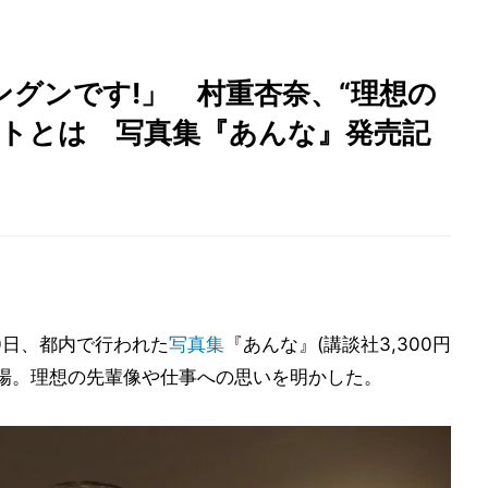
グンです!」 村重杏奈、“理想の
ントとは 写真集『あんな』発売記
30日、都内で行われた
写真集
『あんな』(講談社3,300円
に登場。理想の先輩像や仕事への思いを明かした。