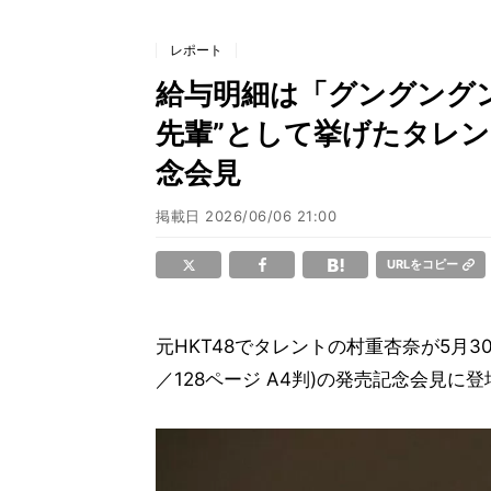
レポート
給与明細は「グングングン
先輩”として挙げたタレ
念会見
掲載日
2026/06/06 21:00
URLをコピー
元HKT48でタレントの村重杏奈が5月
／128ページ A4判)の発売記念会見