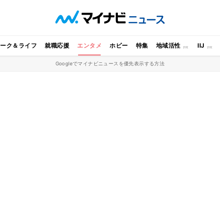
ワーク＆ライフ
就職応援
エンタメ
ホビー
特集
地域活性
IIJ
Googleでマイナビニュースを優先表示する方法