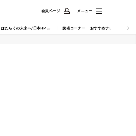
会員ページ
メニュー
はたらくの未来へ/日本HP
読者コーナー
おすすめナビ
マイナビB