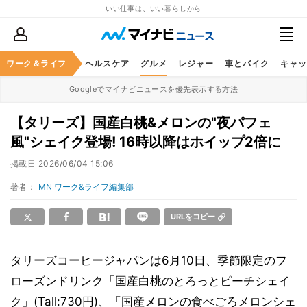
いい仕事は、いい暮らしから
ワーク＆ライフ
マネー
暮らし
ヘルスケア
グルメ
レジャー
車とバイク
キャッ
Googleでマイナビニュースを優先表示する方法
【タリーズ】国産白桃&メロンの"夜パフェ
風"シェイク登場! 16時以降はホイップ2倍に
掲載日
2026/06/04 15:06
著者：
MN ワーク&ライフ編集部
URLをコピー
タリーズコーヒージャパンは6月10日、季節限定のフ
ローズンドリンク「国産白桃のとろっとピーチシェイ
ク」(Tall:730円)、「国産メロンの食べごろメロンシェ