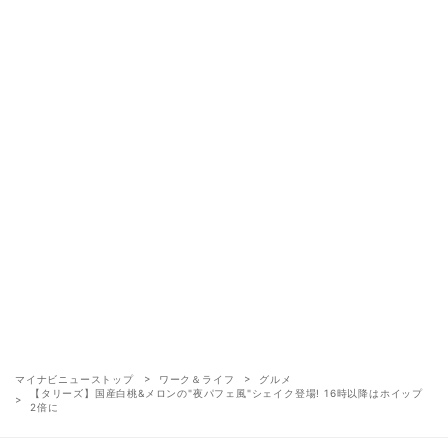
マイナビニューストップ
ワーク＆ライフ
グルメ
【タリーズ】国産白桃&メロンの"夜パフェ風"シェイク登場! 16時以降はホイップ
2倍に