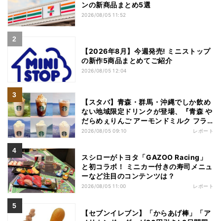
ンの新商品まとめ5選
2026/08/05 11:52
【2026年8月】今週発売! ミニストップ
の新作5商品まとめてご紹介
2026/08/05 12:04
【スタバ】青森・群馬・沖縄でしか飲め
ない地域限定ドリンクが登場、『青森 や
だらめぇりんご アーモンドミルク フラ
ペチーノ』など6種を本気レビュー
2026/08/05 09:10
レポート
スシローがトヨタ「GAZOO Racing」
と初コラボ！ ミニカー付きの寿司メニュ
ーなど注目のコンテンツは？
2026/08/05 11:00
レポート
【セブンイレブン】「からあげ棒」「ア