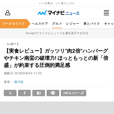
いい仕事は、いい暮らしから
ワーク＆ライフ
マネー
暮らし
ヘルスケア
グルメ
レジャー
車とバイク
キャッ
Googleでマイナビニュースを優先表示する方法
レポート
【実食レビュー】ガッツリ“肉2倍”ハンバーグ
やチキン南蛮の破壊力! ほっともっとの新「倍
盛」が約束する圧倒的満足感
掲載日
2026/06/04 11:05
著者：
猿川佑
URLをコピー