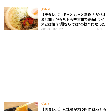
グルメ
【実食レポ】ほっともっと新作「ガパオ
まぜ麺」がもちもち中太麺で絶品! ライ
スとは違う“麺ならでは”の旨辛に唸った
2026/05/15 12:12
レポート
グルメ
【実食レポ】麻辣湯が730円!? ほっとも