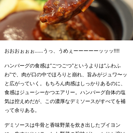
おおおぉぉぉ……うっ、うめぇーーーーーッッッ!!!!
ハンバーグの食感は“ごつごつ”というよりは“ふわふ
わ”で、肉が口の中でほろりと崩れ、旨みがジュワ〜ッ
と広がっていく。もちろん肉感はしっかりあるのに、
食感はジューシーかつエアリー。ハンバーグ自体の塩
気は控えめだが、この濃厚なデミソースがすべてを補
って余りある。
デミソースは牛骨と香味野菜を炊き出したブイヨン