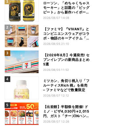
ローソン、「めちゃくちゃス
モーキー」と話題の「ビッグ
ピート」から新作ハイボール
缶＆ミニボトル発売
2026/08/07 14:08
【ファミマ】『VIVANT』と
コンビニエンスウェアがコラ
ボ - 物語のキーアイテム「別
班饅頭」も発売
2026/08/05 21:10
【2026年8月】今週発売! セ
ブンイレブンの新商品まとめ
5選
2026/08/05 11:52
ミツカン、角切り桃入り「フ
ルーティスRich 桃」を発売
– ファミマなどで数量限定
2026/08/07 12:12
【出前館】半額祭を開催! ド
ミノ・ピザ4,030円→2,015
円、ガスト「チーズINハンバ
ーグ」1,090円→540円...最
2026/08/07 12:26
大1,500円OFFの「リピ得ク