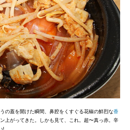
うの蓋を開けた瞬間、鼻腔をくすぐる花椒の鮮烈な
香
ン上がってきた。しかも見て、これ。超〜真っ赤。辛
!