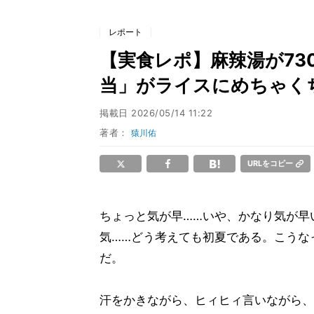
レポート
【実食レポ】麻辣湯が73
当」がライスにめちゃく
掲載日
2026/05/14 11:22
著者：
猿川佑
URLをコピー
ちょっと気が早……いや、かなり気が早
気……どう考えても初夏である。こうな
だ。
汗をかきながら、ヒィヒィ言いながら、