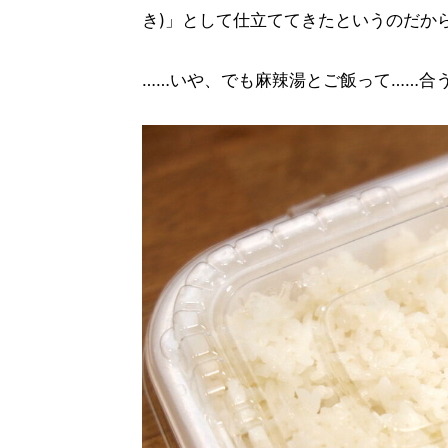
き)」として仕立ててきたというのだか
……いや、でも麻辣湯とご飯って……合う