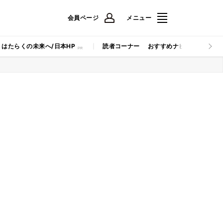
会員ページ
メニュー
はたらくの未来へ/日本HP
読者コーナー
おすすめナビ
マイナビB