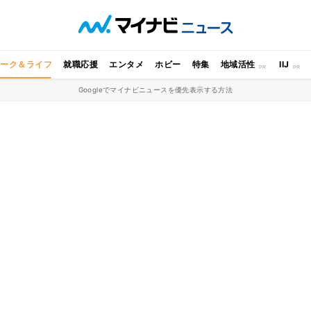
ワーク＆ライフ
就職応援
エンタメ
ホビー
特集
地域活性
IIJ
Googleでマイナビニュースを優先表示する方法