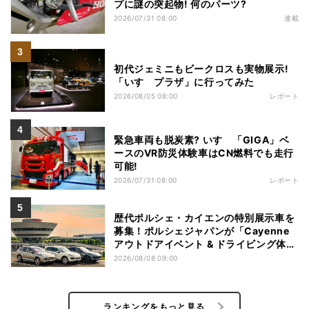
プに謎の突起物! 何のパーツ?
2026/07/31 08:00
連載
初代ジェミニもビークロスも実物展示!
「いすゞプラザ」に行ってみた
2026/08/05 08:00
レポート
緊急車両も脱炭素? いすゞ「GIGA」ベ
ースのVR防災体験車はCN燃料でも走行
可能!
2026/07/31 08:00
レポート
歴代ポルシェ・カイエンの特別展示車を
募集！ポルシェジャパンが「Cayenne
アウトドアイベント & ドライビング体
験」を開催
2026/08/08 09:00
ランキングをもっと見る