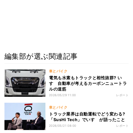
編集部が選ぶ関連記事
車とバイク
電気も水素もトラックと相性抜群? い
すゞ自動車が考えるカーボンニュートラ
ルの道筋
2026/05/29 11:00
レポート
車とバイク
トラック業界は自動運転でどう変わる?
「SusHi Tech」でいすゞが語ったこと
2026/05/21 08:00
レポート