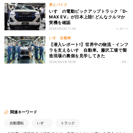
車とバイク
いすゞの電動ピックアップトラック「D-
MAX EV」が日本上陸! どんなクルマか
実機を確認
2026/05/30 11:00
レポート
いすゞ自動車
【潜入レポート!】世界中の物流・インフ
ラを支えるいすゞ自動車。藤沢工場で製
造現場の裏側を見学してきた
2026/04/28 18:00
- PR -
関連キーワード
自動運転
いすゞ
トラック