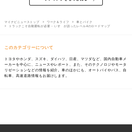
マイナビニューストップ
ワーク＆ライフ
車とバイク
トラックこそ自動運転が必要 - いすゞが語ったレベル4のロードマップ
このカテゴリーについて
トヨタやホンダ、スズキ、ダイハツ、日産、マツダなど、国内自動車メ
ーカーを中心に、ニュースやレポート、また、そのテクノロジやモータ
リゼーションなどの情報を紹介。車のほかにも、オートバイやバス、自
転車、高速道路情報もお届けします。