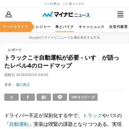
いい仕事は、いい暮らしから
ヘルスケア
ワーク＆ライフ
グルメ
レジャー
車とバイク
キャッシュレス
次世代教育
Googleでマイナビニュースを優先表示する方法
レポート
トラックこそ自動運転が必要 - いすゞが語っ
たレベル4のロードマップ
掲載日
2026/06/04 08:00
著者：
森口将之
URLをコピー
ドライバー不足が深刻化する中で、
トラック
やバスの
「
自動運転
」実装は喫緊の課題となりつつある。実現