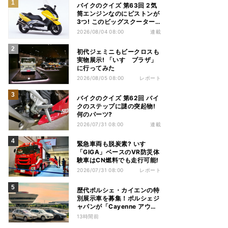
バイクのクイズ 第63回 2気
筒エンジンなのにピストンが
3つ! このビッグスクーター
の名前は?
2026/08/04 08:00
連載
初代ジェミニもビークロスも
実物展示! 「いすゞプラザ」
に行ってみた
2026/08/05 08:00
レポート
バイクのクイズ 第62回 バイ
クのステップに謎の突起物!
何のパーツ?
2026/07/31 08:00
連載
緊急車両も脱炭素? いすゞ
「GIGA」ベースのVR防災体
験車はCN燃料でも走行可能!
2026/07/31 08:00
レポート
歴代ポルシェ・カイエンの特
別展示車を募集！ポルシェジ
ャパンが「Cayenne アウト
ドアイベント & ドライビン
13時間前
グ体験」を開催