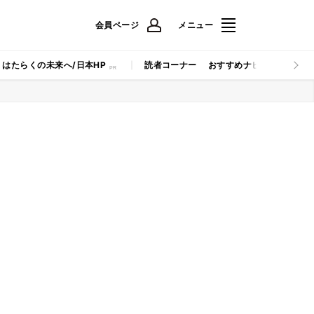
会員ページ
メニュー
はたらくの未来へ/日本HP
読者コーナー
おすすめナビ
マイナビB