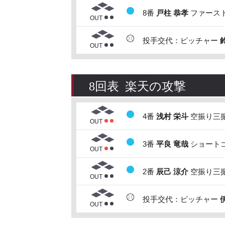
8番
戸柱 恭孝
ファースト
OUT
投手交代：ピッチャー
OUT
8回表 楽天の攻撃
4番
浅村 栄斗
空振り三振
OUT
3番
平良 竜哉
ショートゴ
OUT
2番
辰己 涼介
空振り三振
OUT
投手交代：ピッチャー
OUT