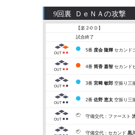
9回裏 ＤｅＮＡの攻撃
【楽 2-0 Ｄ】
試合終了
5番
度会 隆輝
セカンドゴ
OUT
4番
筒香 嘉智
セカンドヒ
OUT
3番
宮﨑 敏郎
空振り三振
OUT
2番
佐野 恵太
空振り三振
OUT
守備交代：ファースト
OUT
守備交代：セカンド
黒