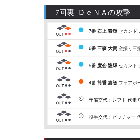
7回裏 ＤｅＮＡの攻撃
7番
石上 泰輝
セカンドフ
OUT
6番
三森 大貴
空振り三振
OUT
5番
度会 隆輝
セカンドラ
OUT
4番
筒香 嘉智
フォアボー
OUT
守備交代：レフト 代走
OUT
投手交代：ピッチャー 
OUT