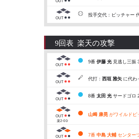
OUT
投手交代：ピッチャー 
OUT
9回表 楽天の攻撃
9番
伊藤 光
見逃し三振 
OUT
代打：
西垣 雅矢
に代わっ
OUT
8番
太田 光
サードゴロ 
OUT
山﨑 康晃
がワイルドピッチ
OUT
楽2-0Ｄ
7番
中島 大輔
センターツ
OUT