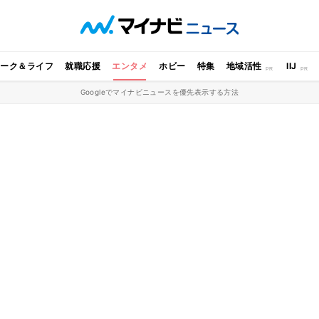
ワーク＆ライフ
就職応援
エンタメ
ホビー
特集
地域活性
IIJ
Googleでマイナビニュースを優先表示する方法