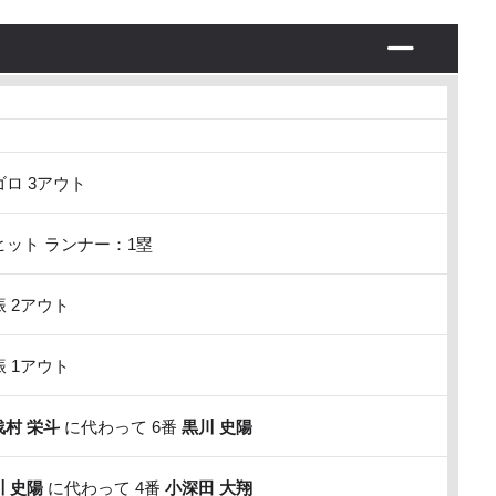
ロ 3アウト
ット ランナー：1塁
 2アウト
 1アウト
浅村 栄斗
に代わって 6番
黒川 史陽
川 史陽
に代わって 4番
小深田 大翔