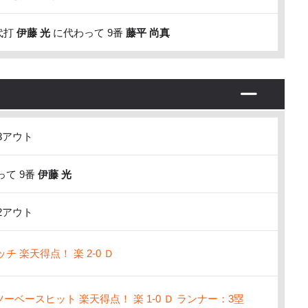
代打
伊藤 光
に代わって 9番
藤平 尚真
3アウト
て 9番
伊藤 光
2アウト
 楽天得点！ 楽 2-0 Ｄ
ーベースヒット 楽天得点！ 楽 1-0 Ｄ ランナー：3塁