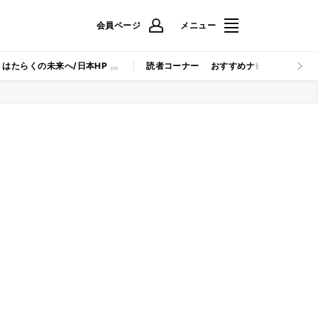
会員ページ
メニュー
はたらくの未来へ/日本HP
読者コーナー
おすすめナビ
マイナビB