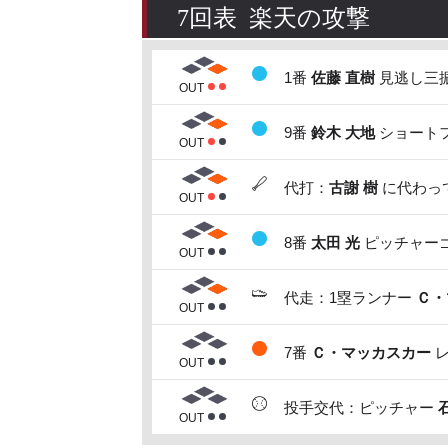
7回表 楽天の攻撃
1番
佐藤 直樹
見逃し三振
OUT
9番
鈴木 大地
ショートフ
OUT
代打：
古謝 樹
に代わって
OUT
8番
太田 光
ピッチャーゴ
OUT
代走：1塁ランナー
Ｃ・
OUT
7番
Ｃ・マッカスカー
レ
OUT
投手交代：ピッチャー
OUT