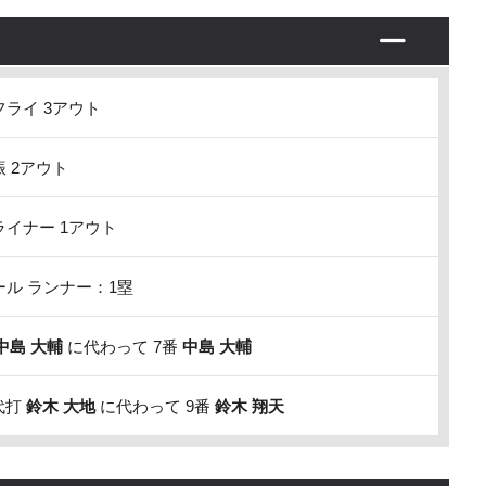
ライ 3アウト
 2アウト
イナー 1アウト
ル ランナー：1塁
中島 大輔
に代わって 7番
中島 大輔
代打
鈴木 大地
に代わって 9番
鈴木 翔天