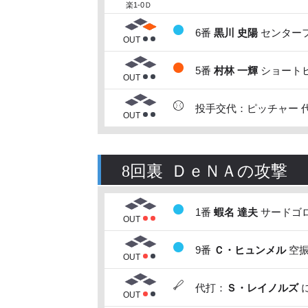
楽1-0Ｄ
6番
黒川 史陽
センターフ
OUT
5番
村林 一輝
ショートヒ
OUT
投手交代：ピッチャー 
OUT
8回裏 ＤｅＮＡの攻撃
1番
蝦名 達夫
サードゴロ
OUT
9番
Ｃ・ヒュンメル
空振
OUT
代打：
Ｓ・レイノルズ
に
OUT