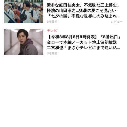
素朴な細田佳央太、不気味な三上博史、
怪演の山田孝之…猛暑の夏こそ見たい
『七夕の国』不穏な世界にのみ込まれる
超常ミステリー
5時間前
レビュー
テレビ
【令和8年8月8日8時発表】『8番出口』
金ローで本編ノーカット地上波初放送
二宮和也「まさかテレビにまで迷い込ん
でしまうとは」
5時間前