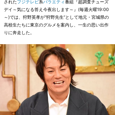
された
フジテレビ
系
バラエティ
番組『超調査チューズ
デイ～気になる答え今夜出します～』(毎週火曜19:00
～)では、狩野英孝が“狩野先生”として地元・宮城県の
高校生たちに東京のグルメを案内し、一生の思い出作
りに奔走した。