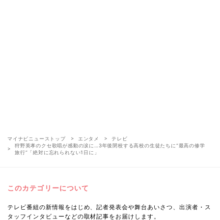
マイナビニューストップ
エンタメ
テレビ
狩野英孝のクセ歌唱が感動の涙に…3年後閉校する高校の生徒たちに“最高の修学
旅行”「絶対に忘れられない1日に」
このカテゴリーについて
テレビ番組の新情報をはじめ、記者発表会や舞台あいさつ、出演者・ス
タッフインタビューなどの取材記事をお届けします。