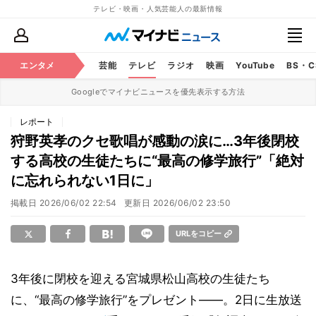
テレビ・映画・人気芸能人の最新情報
エンタメ
芸能
テレビ
ラジオ
映画
YouTube
BS・
Googleでマイナビニュースを優先表示する方法
レポート
狩野英孝のクセ歌唱が感動の涙に…3年後閉校
する高校の生徒たちに“最高の修学旅行”「絶対
に忘れられない1日に」
掲載日
2026/06/02 22:54
更新日
2026/06/02 23:50
URLをコピー
3年後に閉校を迎える宮城県松山高校の生徒たち
に、“最高の修学旅行”をプレゼント――。2日に生放送