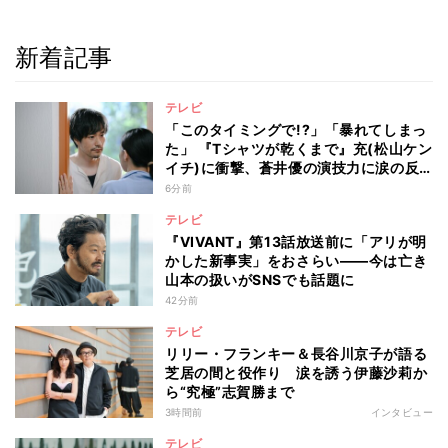
新着記事
テレビ
「このタイミングで!?」「暴れてしまっ
た」 『Tシャツが乾くまで』充(松山ケン
イチ)に衝撃、蒼井優の演技力に涙の反
響も
6分前
テレビ
『VIVANT』第13話放送前に「アリが明
かした新事実」をおさらい――今は亡き
山本の扱いがSNSでも話題に
42分前
テレビ
リリー・フランキー＆長谷川京子が語る
芝居の間と役作り 涙を誘う伊藤沙莉か
ら“究極”志賀勝まで
3時間前
インタビュー
テレビ