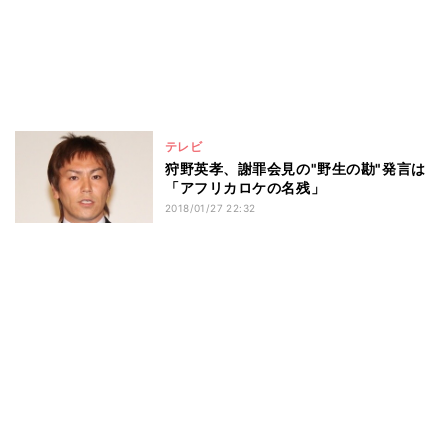
テレビ
狩野英孝、謝罪会見の"野生の勘"発言は
「アフリカロケの名残」
2018/01/27 22:32