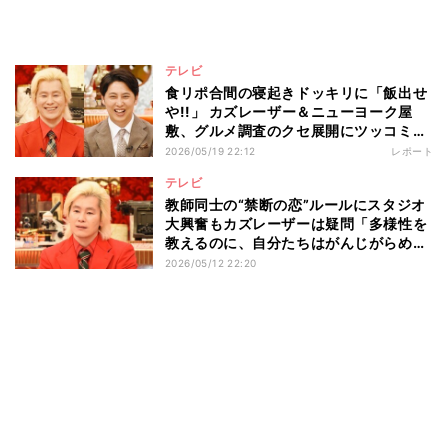
テレビ
食リポ合間の寝起きドッキリに「飯出せ
や!!」 カズレーザー＆ニューヨーク屋
敷、グルメ調査のクセ展開にツッコミ止
まらず
2026/05/19 22:12
レポート
テレビ
教師同士の“禁断の恋”ルールにスタジオ
大興奮もカズレーザーは疑問「多様性を
教えるのに、自分たちはがんじがらめで
自由がない」
2026/05/12 22:20