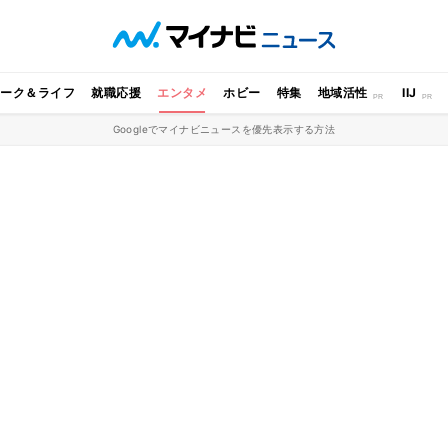
ワーク＆ライフ
就職応援
エンタメ
ホビー
特集
地域活性
IIJ
Googleでマイナビニュースを優先表示する方法