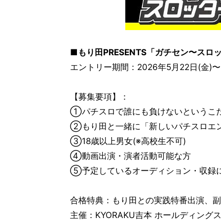
■もり田PRESENTS「ガチセン〜ス
エントリー期間：2026年5月22日(金)〜6月
【募集要項】：
①パチスロで誰にも負けないというこ
②もり田と一緒に「新しいパチスロエ
③18歳以上男女(※高校生不可)
④動画出演・演者活動可能な方
⑤予定しているオーディション・収録
合格特典：もり田との実践特番出演、副
主催：KYORAKU吉本 ホールディング