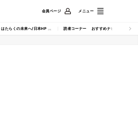
会員ページ
メニュー
はたらくの未来へ/日本HP
読者コーナー
おすすめナビ
マイナビB