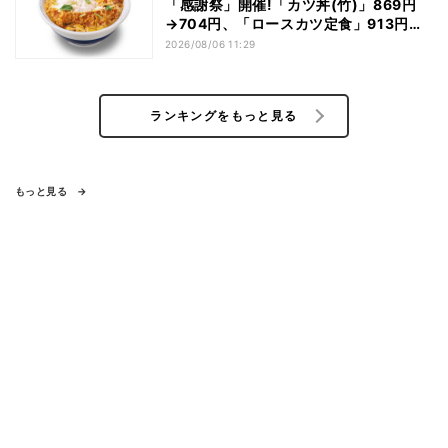
「感謝祭」開催!「カツ丼(竹)」869円
→704円、「ロースカツ定食」913円
→748円に - 8日間限定
2026/08/06 11:29
ランキングをもっと見る
もっと見る