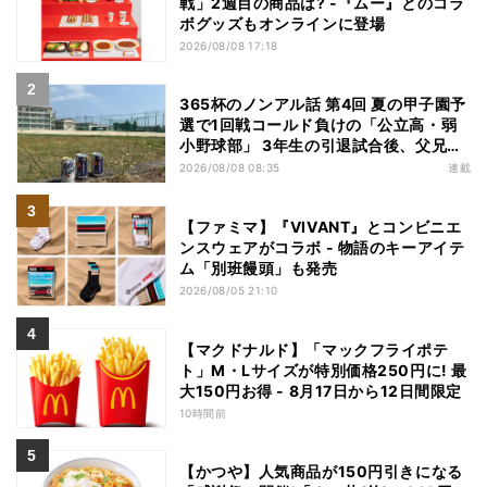
戦」2週目の商品は? -『ムー』とのコラ
ボグッズもオンラインに登場
2026/08/08 17:18
365杯のノンアル話 第4回 夏の甲子園予
選で1回戦コールド負けの「公立高・弱
小野球部」 3年生の引退試合後、父兄
が“現場”で取り出したのは……
2026/08/08 08:35
連載
【ファミマ】『VIVANT』とコンビニエ
ンスウェアがコラボ - 物語のキーアイテ
ム「別班饅頭」も発売
2026/08/05 21:10
【マクドナルド】「マックフライポテ
ト」M・Lサイズが特別価格250円に! 最
大150円お得 - 8月17日から12日間限定
10時間前
【かつや】人気商品が150円引きになる