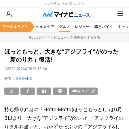
いい仕事は、いい暮らしから
ワーク＆ライフ
マネー
暮らし
ヘルスケア
グルメ
レジャー
車とバイク
キャッ
Googleでマイナビニュースを優先表示する方法
ほっともっと、大きな“アジフライ”がのった
「新のり弁」復活!
掲載日
2026/05/28 15:36
著者：
CHIGAKO
URLをコピー
持ち帰り弁当の「Hotto Motto(ほっともっと)」は6月
3日より、大きな“アジフライ”がのった「アジフライの
りタル弁当」と、おかずたっぷりの「アジフライ&し