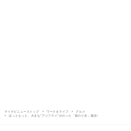
マイナビニューストップ
ワーク＆ライフ
グルメ
ほっともっと、大きな“アジフライ”がのった「新のり弁」復活!