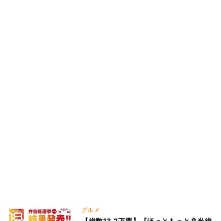
グルメ
【総数13.2万票】『ほっともっと弁当総