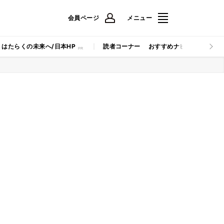
会員ページ
メニュー
はたらくの未来へ/日本HP
読者コーナー
おすすめナビ
マイナビB