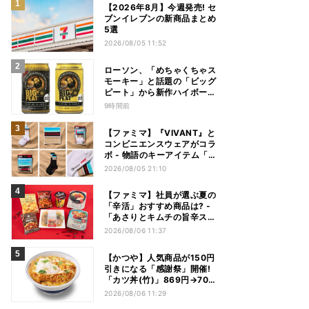
【2026年8月】今週発売! セ
ブンイレブンの新商品まとめ
5選
2026/08/05 11:52
ローソン、「めちゃくちゃス
モーキー」と話題の「ビッグ
ピート」から新作ハイボール
缶＆ミニボトル発売
9時間前
【ファミマ】『VIVANT』と
コンビニエンスウェアがコラ
ボ - 物語のキーアイテム「別
班饅頭」も発売
2026/08/05 21:10
【ファミマ】社員が選ぶ夏の
「辛活」おすすめ商品は? -
「あさりとキムチの旨辛スン
ドゥブチゲ」「鬼金棒監修
2026/08/06 11:37
カラシビ焼き味噌らー麺」
「辛さがやみつき! ヤンニョ
【かつや】人気商品が150円
ムチキン」など
引きになる「感謝祭」開催!
「カツ丼(竹)」869円→704
円、「ロースカツ定食」913
2026/08/06 11:29
円→748円に - 8日間限定