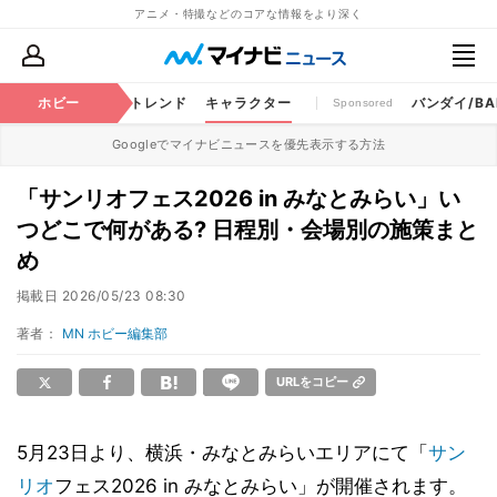
アニメ・特撮などのコアな情報をより深く
ちゃ
特撮
ホビー
将棋
トレンド
キャラクター
バンダイ/BAN
Sponsored
Googleでマイナビニュースを優先表示する方法
「サンリオフェス2026 in みなとみらい」い
つどこで何がある? 日程別・会場別の施策まと
め
掲載日
2026/05/23 08:30
著者：
MN ホビー編集部
URLをコピー
5月23日より、横浜・みなとみらいエリアにて「
サン
リオ
フェス2026 in みなとみらい」が開催されます。