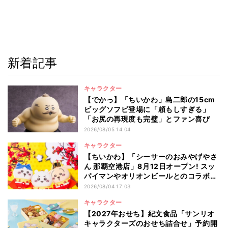
新着記事
キャラクター
【でかっ】「ちいかわ」島二郎の15cm
ビッグソフビ登場に「頼もしすぎる」
「お尻の再現度も完璧」とファン喜び
2026/08/05 14:04
キャラクター
【ちいかわ】「シーサーのおみやげやさ
ん 那覇空港店」8月12日オープン! スッ
パイマンやオリオンビールとのコラボ商
品一覧
2026/08/04 17:03
キャラクター
【2027年おせち】紀文食品「サンリオ
キャラクターズのおせち詰合せ」予約開