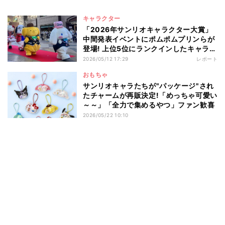
キャラクター
「2026年サンリオキャラクター大賞」
中間発表イベントにポムポムプリンらが
登場! 上位5位にランクインしたキャラク
ターは…
2026/05/12 17:29
レポート
おもちゃ
サンリオキャラたちが"パッケージ"され
たチャームが再販決定!「めっちゃ可愛い
～～」「全力で集めるやつ」ファン歓喜
2026/05/22 10:10