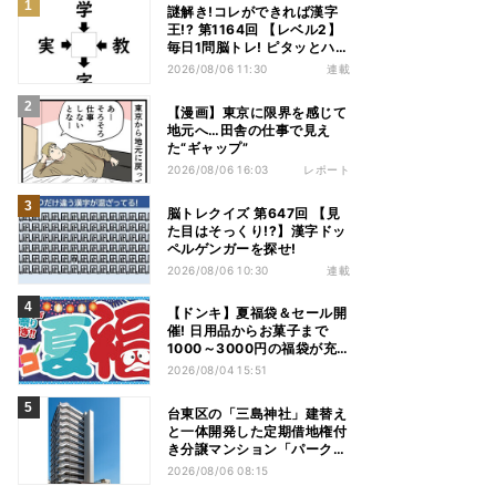
謎解き!コレができれば漢字
王!? 第1164回 【レベル2】
毎日1問脳トレ! ピタッとハマ
る漢字はどれだ?
2026/08/06 11:30
連載
【漫画】東京に限界を感じて
地元へ…田舎の仕事で見え
た“ギャップ”
2026/08/06 16:03
レポート
脳トレクイズ 第647回 【見
た目はそっくり!?】漢字ドッ
ペルゲンガーを探せ!
2026/08/06 10:30
連載
【ドンキ】夏福袋＆セール開
催! 日用品からお菓子まで
1000～3000円の福袋が充
実、家電やアパレルなど人気
2026/08/04 15:51
商品も特価
台東区の「三島神社」建替え
と一体開発した定期借地権付
き分譲マンション「パークホ
ームズ入谷」竣工
2026/08/06 08:15