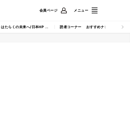
会員ページ
メニュー
はたらくの未来へ/日本HP
読者コーナー
おすすめナビ
マイナビB