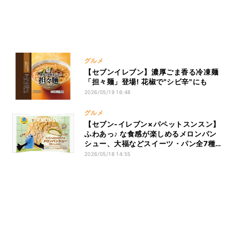
グルメ
【セブンイレブン】濃厚ごま香る冷凍麺
「担々麺」登場! 花椒で"シビ辛"にも
2026/05/19 16:48
グルメ
【セブン‐イレブン×パペットスンスン】
ふわあっ♪ な食感が楽しめるメロンパン
シュー、大福などスイーツ・パン全7種
発売
2026/05/18 14:55