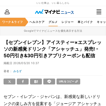
いい仕事は、いい暮らしから
ワーク＆ライフ
マネー
暮らし
ヘルスケア
グルメ
レジャー
車とバイク
キャッ
Googleでマイナビニュースを優先表示する方法
【セブンイレブン】アイスティー×エスプレッ
ソの新感覚ドリンク「アシャッチュ」発売! -
50円引き&30円引きアプリクーポンも配信
掲載日
2026/05/20 10:37
著者：
みるず
URLをコピー
セブン - イレブン・ジャパンは、新感覚な新しいドリ
ンクの楽しみ方を提案する「ジョージア アシャッチュ