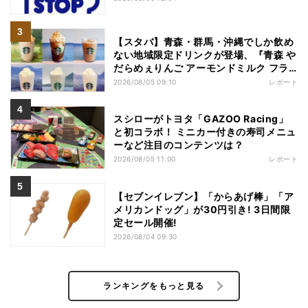
【スタバ】青森・群馬・沖縄でしか飲め
ない地域限定ドリンクが登場、『青森 や
だらめぇりんご アーモンドミルク フラ
ペチーノ』など6種を本気レビュー
2026/08/05 09:10
レポート
スシローがトヨタ「GAZOO Racing」
と初コラボ！ ミニカー付きの寿司メニュ
ーなど注目のコンテンツは？
2026/08/05 11:00
レポート
【セブンイレブン】「からあげ棒」「ア
メリカンドッグ」が30円引き! 3日間限
定セール開催!
2026/08/04 09:30
ランキングをもっと見る