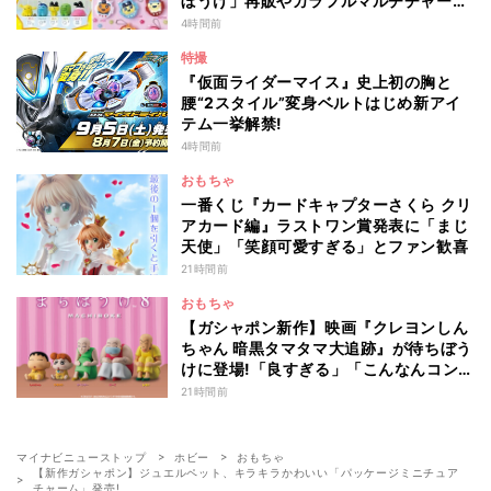
ぼうけ」再販やカラフルマルチチャーム
新作が登場
4時間前
特撮
『仮面ライダーマイス』史上初の胸と
腰“2スタイル”変身ベルトはじめ新アイ
テム一挙解禁!
4時間前
おもちゃ
一番くじ『カードキャプターさくら クリ
アカード編』ラストワン賞発表に「まじ
天使」「笑顔可愛すぎる」とファン歓喜
21時間前
おもちゃ
【ガシャポン新作】映画『クレヨンしん
ちゃん 暗黒タマタマ大追跡』が待ちぼう
けに登場!「良すぎる」「こんなんコンプ
せんと…」とファン騒然
21時間前
マイナビニューストップ
ホビー
おもちゃ
【新作ガシャポン】ジュエルペット、キラキラかわいい「パッケージミニチュア
チャーム」発売!