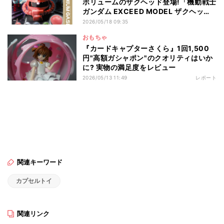
ボリュームのザクヘッド登場!「機動戦士
ガンダム EXCEED MODEL ザクヘッド
リブート１」
2026/05/18 09:35
おもちゃ
『カードキャプターさくら』1回1,500
円"高額ガシャポン"のクオリティはいか
に? 実物の満足度をレビュー
2026/05/13 11:49
レポート
関連キーワード
カプセルトイ
関連リンク