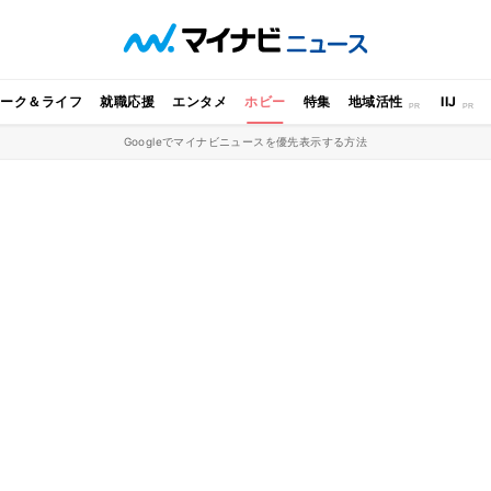
ワーク＆ライフ
就職応援
エンタメ
ホビー
特集
地域活性
IIJ
Googleでマイナビニュースを優先表示する方法