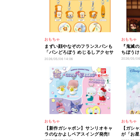
おもちゃ
おもちゃ
まずい顔やなぞのフランスパンも
『鬼滅の
「パンどろぼう めじるしアクセサ
ちぼうけ
リー3」発売!
2026/05/06
2026/05/06 14:06
おもちゃ
おもちゃ
【新作ガシャポン】サンリオキャ
【ガシャ
ラのなかよしペアスイング発売!
が「お星
ーム発売