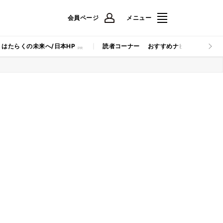
会員ページ
メニュー
はたらくの未来へ/日本HP
読者コーナー
おすすめナビ
マイナビB