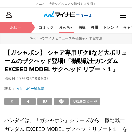
アニメ・特撮などのコアな情報をより深く
アニメ
ホビー
鉄道
コミック
おもちゃ
特撮
将棋
トレンド
キャ
Googleでマイナビニュースを優先表示する方法
【ガシャポン】 シャア専用ザクⅡなど大ボリュ
ームのザクヘッド登場!「機動戦士ガンダム
EXCEED MODEL ザクヘッド リブート１」
掲載日
2026/05/18 09:35
著者：
MN ホビー編集部
URLをコピー
バンダイは、「ガシャポン」シリーズから「機動戦士
ガンダム EXCEED MODEL ザクヘッド リブート１」を