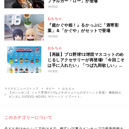
ファルガー・ロー」が登場
1時間前
おもちゃ
『超かぐや姫！』るかっぷに「酒寄彩
葉」＆「かぐや」がセットで登場
1時間前
おもちゃ
【再販】プロ野球12球団マスコットのめ
じるしアクセサリーが再登場!「今回こそ
は手に入れたい」「つば九郎欲しい」と
話題
1時間前
マイナビニューストップ
ホビー
おもちゃ
【ガシャポン】 シャア専用ザクⅡなど大ボリュームのザクヘッド登場!「機動戦士
ガンダム EXCEED MODEL ザクヘッド リブート１」
このカテゴリーについて
子ども向けからシニア向けまで、幅広い記事ラインナップで最新情報を